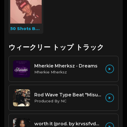
50 Shots Beats
ウィークリー トップ トラック
Mherkie Mherksz - Dreams
Mherkie Mherksz
Rod Wave Type Beat "Misunderstood" |@ProdbyNc
Produced By NC
worth it (prod. by krvssfvded) 144bpm