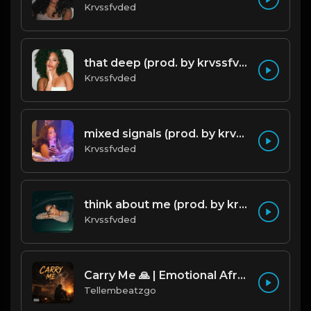
Krvssfvded
that deep (prod. by krvssfvded) 114bpm
Krvssfvded
mixed signals (prod. by krvssfvded & Dee Aye) 124bpm
Krvssfvded
think about me (prod. by krvssfvded) 123bpm
Krvssfvded
Carry Me 🙏 | Emotional Afrobeat | Produced by Tellembeatzgo
Tellembeatzgo