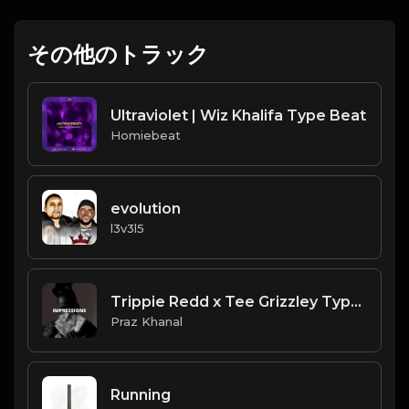
その他のトラック
Ultraviolet | Wiz Khalifa Type Beat
Homiebeat
evolution
l3v3l5
Trippie Redd x Tee Grizzley Type Beat - "Impressions"
Praz Khanal
Running