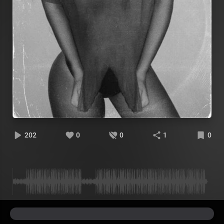
202
0
0
1
0