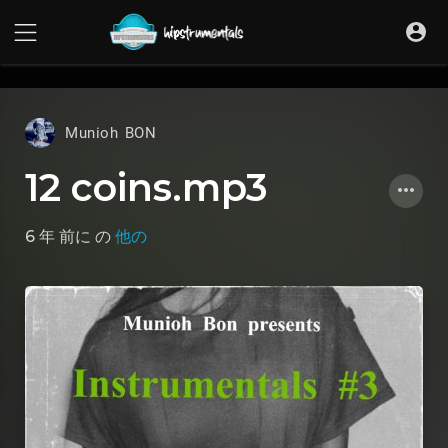
UA-36237165-1
Munioh BON
12 coins.mp3
6 年 前に
の
他の