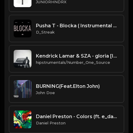
JUNIORHNDRX
Pusha T - Blocka ( Instrumental Remake )
D_Streak
Kendrick Lamar & SZA - gloria [Instrumental] (Prod. By Sounwave, Jack Antonoff & Deats.)
hipstrumentals/Number_One_Source
BURNING(Feat.Elton John)
John Doe
Daniel Preston - Colors (ft. e_day_540)
Daniel Preston