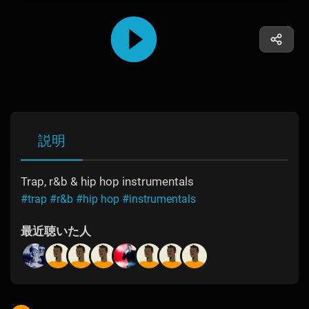
説明
Trap, r&b & hip hop instrumentals
#trap
#r&b
#hip hop
#instrumentals
最近聴いた人