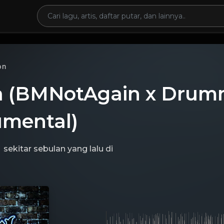
on
a (BMNotAgain x Drum
umental)
sekitar sebulan yang lalu
di