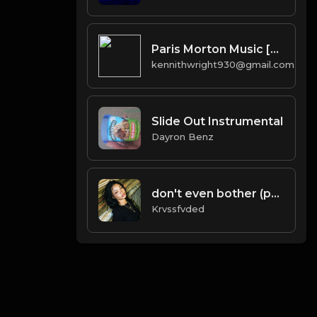
Paris Morton Music [Prod. J.U.S.T.I.C.E. League & 40]
kennithwright930@gmail.com
Slide Out Instrumental
Dayron Benz
don't even bother (prod. by krvssfvded) 138bpm
Krvssfvded