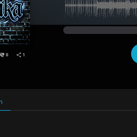
0
1
n