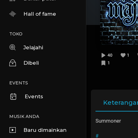
Hall of fame
TOKO
Jelajahi
40
1
Dibeli
1
EVENTS
Events
Keteranga
MUSIK ANDA
Summoner
Baru dimainkan
#