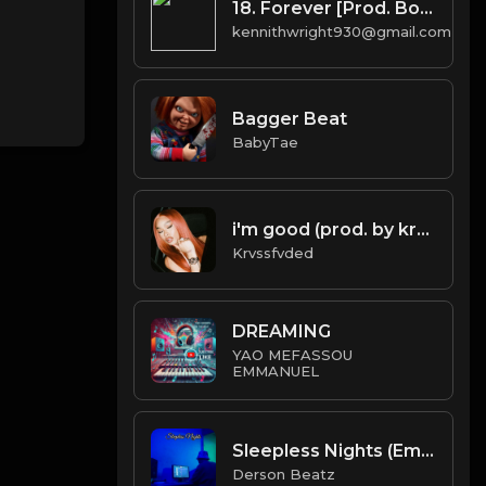
18. Forever [Prod. Boi-1da]
kennithwright930@gmail.com
Bagger Beat
BabyTae
i'm good (prod. by krvssfvded) 130bpm
Krvssfvded
DREAMING
YAO MEFASSOU
EMMANUEL
Sleepless Nights (Emotional Trap Instrumental 126BPM)
Derson Beatz