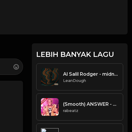
LEBIH BANYAK LAGU
Al Salil Rodger - midnight mirrors rap instrumental
LeanDough
(Smooth) ANSWER - 2KBABY type beat - Sweet Soul Trap Instrumental (168 bpm)
rabeatz