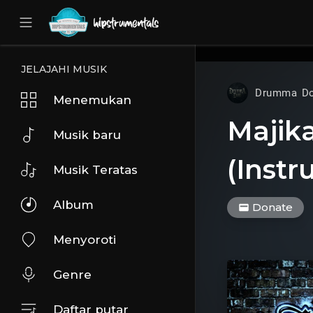
UA-36237165-1
JELAJAHI MUSIK
Drumma D
Menemukan
Majik
Musik baru
(Instr
Musik Teratas
Album
Donate
Menyoroti
Genre
Daftar putar