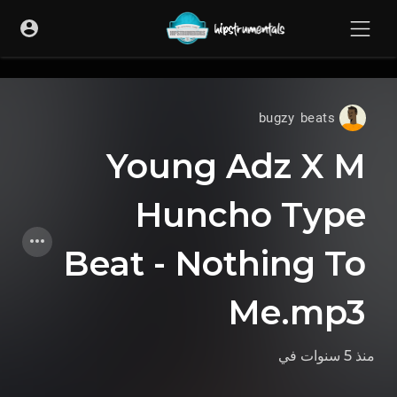
UA-36237165-1
bugzy beats
Young Adz X M
Huncho Type
Beat - Nothing To
Me.mp3
منذ 5 سنوات
في