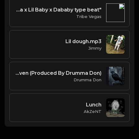
"My Way" Gunna x Lil Baby x Dababy type beat
Tribe Vegas
Lil dough.mp3
Jimmy
Raven (Produced By Drumma Don)
Drumma Don
Lunch
AkZeNT