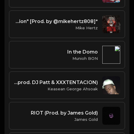
*FREE* TM88 x Waka Flocka x Sy Ari Da Kid x Dae Dae Type Beat - "Champion" [Prod. by @mikehertz808]
Mike Hertz
In the Domo
Munioh BON
XXXTENTACION - I AM! (Instrumental) (prod. DJ Patt & XXXTENTACION)
Keasean George Ahsoak
RIOT (Prod. by James Gold)
James Gold