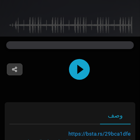
وصف
https://bsta.rs/29bca1dfe