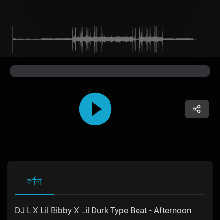
বর্ণনা
DJ L X Lil Bibby X Lil Durk Type Beat - Afternoon