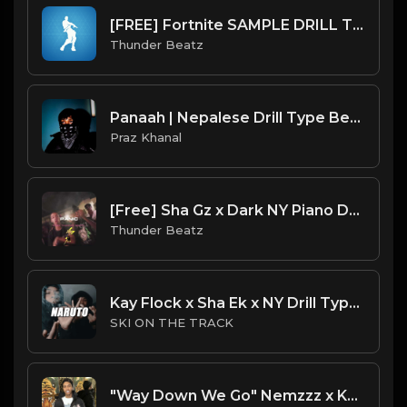
[FREE] Fortnite SAMPLE DRILL TYPE BEAT 2023 - "Orange Justice"
Thunder Beatz
Panaah | Nepalese Drill Type Beat [Copyright Free Music]
Praz Khanal
[Free] Sha Gz x Dark NY Piano Drill Type Beat - "Panic"
Thunder Beatz
Kay Flock x Sha Ek x NY Drill Type Beat 2023 | NY Drill Type Beat | "Naruto"
SKI ON THE TRACK
"Way Down We Go" Nemzzz x Kyle Richh x Sha Ek Sample Type Beat | ProducedbyNC| 2025 Type Beat