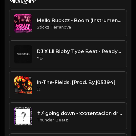
আরো ট্র্যাক
Mello Buckzz - Boom (Instrumental) (Produced By Ebk $tickzBeatz)
Stickz Terranova
DJ X Lil Bibby Type Beat - Ready (Prod. By YB)
YB
In-The-Fields. [Prod. By j05394]
JJ.
✝⚡︎ going down - xxxtentacion drill remix @thunderbeatz__
Thunder Beatz