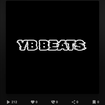
212
0
0
0
0