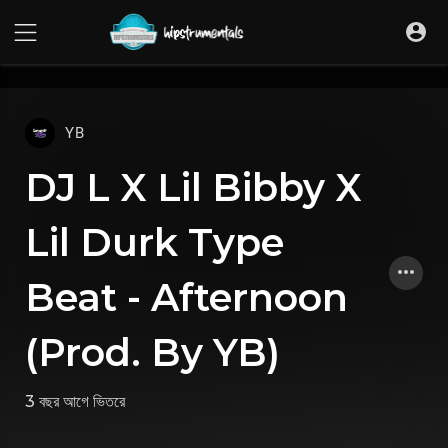
UA-36237165-1
YB
DJ L X Lil Bibby X
Lil Durk Type
Beat - Afternoon
(Prod. By YB)
3 বছর আগে
ভিতরে