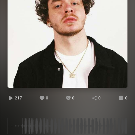
217
0
0
0
0