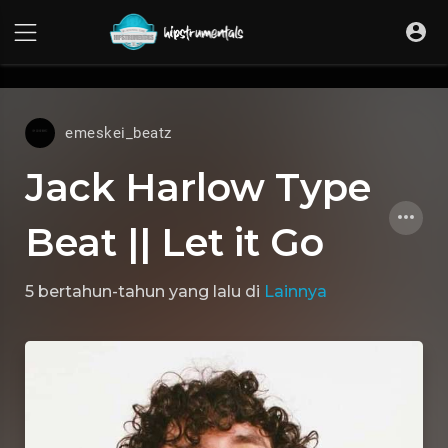
UA-36237165-1
emeskei_beatz
Jack Harlow Type
Beat || Let it Go
5 bertahun-tahun yang lalu
di
Lainnya