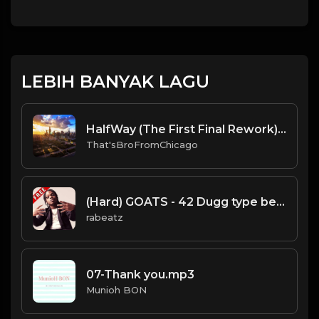
LEBIH BANYAK LAGU
HalfWay (The First Final Rework) (Prod By.BMoeDollar & That'sBroFromChicago).mp3
That'sBroFromChicago
(Hard) GOATS - 42 Dugg type beat - Hard Piano Trap Isntrumental (123 bpm)
rabeatz
07-Thank you.mp3
Munioh BON