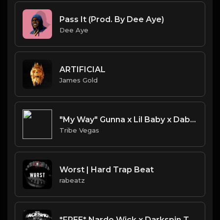
Pass It (Prod. By Dee Aye)
Dee Aye
ARTIFICIAL
James Gold
"My Way" Gunna x Lil Baby x Dababy type beat
Tribe Vegas
Worst | Hard Trap Beat
rabeatz
*FREE* Nardo Wick x Darkspin Type Beat 2022 - "Traveler" [Prod. @mikehertz808 + @11lbs]