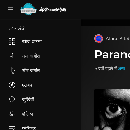
UA-36237165-1
संगीत खोजें
Athro P LS
खोज करना
Parano
नया संगीत
6 वर्षों पहले
में
अन्य
शीर्ष संगीत
एलबम
सुर्खियों
शैलियां
प्लेलिस्ट