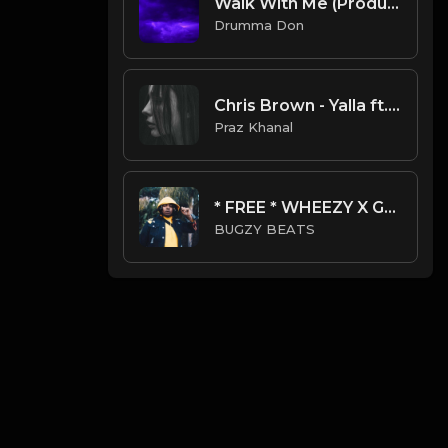
Walk With Me (Produced By Drumma Don)
Drumma Don
Chris Brown - Yalla ft. 24kGoldn & ianndior
Praz Khanal
* FREE * WHEEZY X GUNNA TYPE BEAT - KOTO
BUGZY BEATS