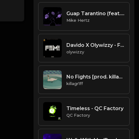
Guap Tarantino (feat. TM88, Young Thug, & B.o.B) - "Chillin In Space" Type Beat [Prod. by @mikehertzsaciiklan]
Mike Hertz
Davido X Olywizzy - Fem (cover).mp3
olywizzy
No Fights [prod. killagr1ff]
killagr1ff
Timeless - QC Factory
QC Factory