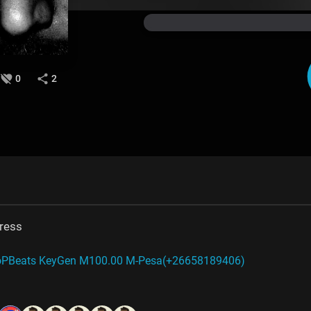
0
2
ress
roPBeats KeyGen M100.00 M-Pesa(+26658189406)