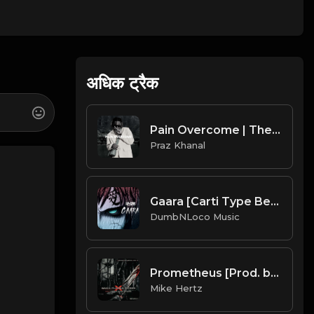
अधिक ट्रैक
Pain Overcome | The Kid Laroi Type Beat [Copyright Free Music]
Praz Khanal
Gaara [Carti Type Beat] (Prod. by DumbNLoco Music)
DumbNLoco Music
Prometheus [Prod. by Mike Hertz & Spazo88]
Mike Hertz