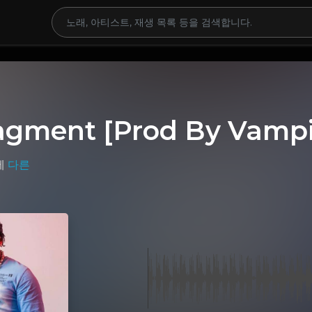
ragment [Prod By Vamp
에
다른