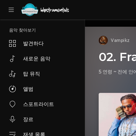
UA-36237165-1
음악 찾아보기
Vampikz
발견하다
02. F
새로운 음악
5 연령 ~ 전에
안
탑 뮤직
앨범
스포트라이트
장르
재생 목록