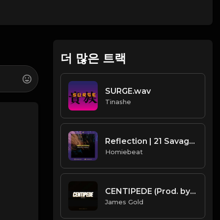
더 많은 트랙
SURGE.wav
Tinashe
Reflection | 21 Savage Type Beat
Homiebeat
CENTIPEDE (Prod. by James Gold x ForsbergBeatz) (132BPM).mp3
James Gold