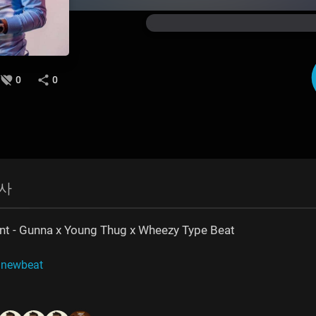
0
0
사
nt - Gunna x Young Thug x Wheezy Type Beat
 newbeat