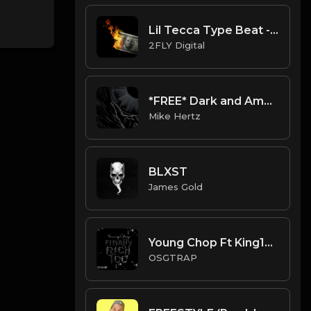
Lil Tecca Type Beat - "Money" prod. by 2FLY Digital
2FLY Digital
*FREE* Dark and Ambient Supertrap Beat 2022 - "Ambience" [Prod. @mikehertz808 + @11lbs]
Mike Hertz
BLXST
James Gold
Young Chop Ft King100 James - Hittin Foe Instrumental(Prod by Metro Boomin)
OSGTRAP