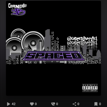
42
0
0
0
0