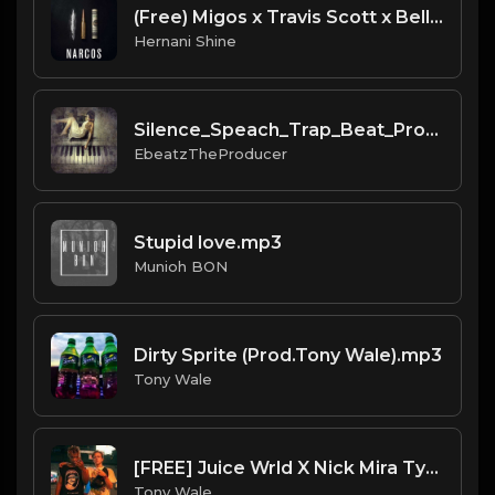
(Free) Migos x Travis Scott x Belly Type Beat - Narcos (Prod. $hine & Wandyz Luger.)mp3
Hernani Shine
Silence_Speach_Trap_Beat_Prod_by_Ebeatz_The_Producer...mp3
EbeatzTheProducer
Stupid love.mp3
Munioh BON
Dirty Sprite (Prod.Tony Wale).mp3
Tony Wale
[FREE] Juice Wrld X Nick Mira Type Beat "Demon Girl" (Prod. Tony Wale)
Tony Wale