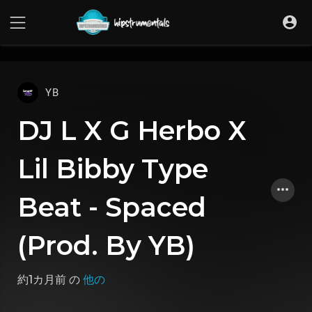
UA-36237165-1
YB
DJ L X G Herbo X
Lil Bibby Type
Beat - Spaced
(Prod. By YB)
約1カ月前
の
他の