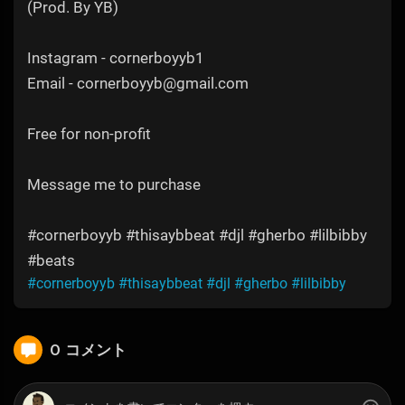
(Prod. By YB)
Instagram - cornerboyyb1
Email - cornerboyyb@gmail.com
Free for non-profit
Message me to purchase
#cornerboyyb #thisaybbeat #djl #gherbo #lilbibby
#beats
#cornerboyyb
#thisaybbeat
#djl
#gherbo
#lilbibby
0 コメント