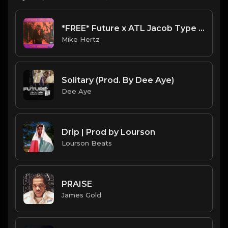
*FREE* Future x ATL Jacob Type Beat - "Dark City" [Prod. @mikehertz808 x @drewisintown]
Mike Hertz
Solitary (Prod. By Dee Aye)
Dee Aye
Drip | Prod by Lourson
Lourson Beats
PRAISE
James Gold