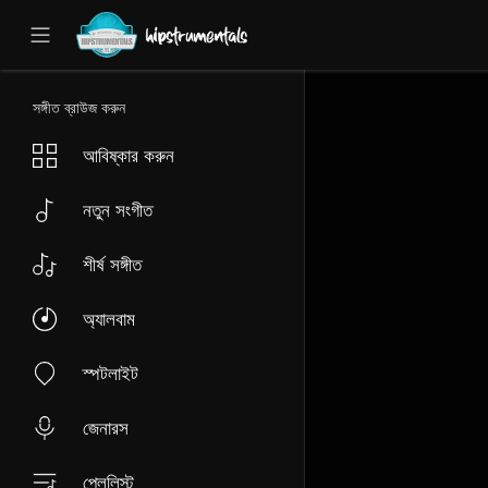
UA-36237165-1
সঙ্গীত ব্রাউজ করুন
আবিষ্কার করুন
নতুন সংগীত
শীর্ষ সঙ্গীত
অ্যালবাম
স্পটলাইট
জেনারস
প্লেলিস্ট