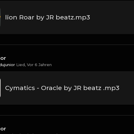
lion Roar by JR beatz.mp3
ior
dujunior
Lied,
Vor 6 Jahren
Cymatics - Oracle by JR beatz .mp3
ior