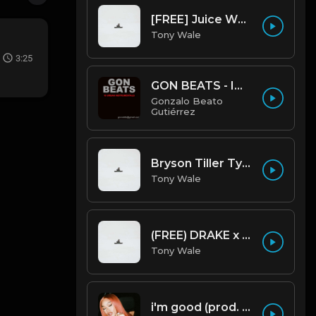
[FREE] Juice WRLD Type Beat - Lucid Piano (Prod by Tony Wale)
Tony Wale
3:25
GON BEATS - INSTRUMENTAL 219001 [150BPM] [TRAP]
Gonzalo Beato
Gutiérrez
Bryson Tiller Type Beat - Smoking Aces (F Minor) (Prod by Tony Wale)
Tony Wale
(FREE) DRAKE x FUTURE TYPE BEAT - Under Water 122 bpm (Prod by Tony Wale)
Tony Wale
i'm good (prod. by krvssfvded) 130bpm