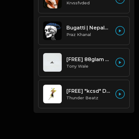
Krvssfvded
Bugatti | Nepalese Drill Type Beat [Copyright Free Music]
Praz Khanal
[FREE] 88glam type beat - Heaven - 80 BPM C Maj (Prod by Tony Wale)
Tony Wale
[FREE] "kcsd" Dark NY Piano 2025 Drill, Jerk Drill & Trap Type Beat prod @thunderbeatz__
Thunder Beatz