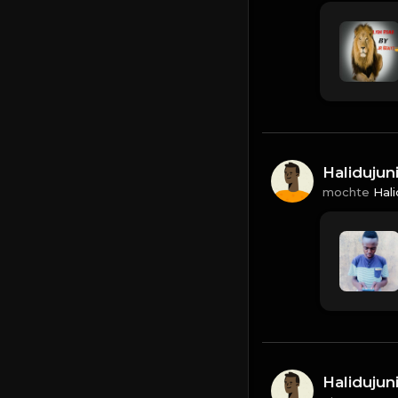
Halidujun
mochte
Hali
Halidujun