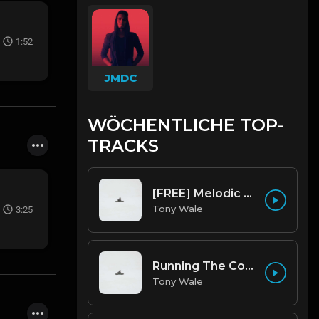
1:52
JMDC
WÖCHENTLICHE TOP-
TRACKS
[FREE] Melodic Trap Type Beat - After Hours - bmin 95 (Prod. Cypher X Tony Wale)
Tony Wale
3:25
Running The Code (Prod by Tony Wale)
Tony Wale