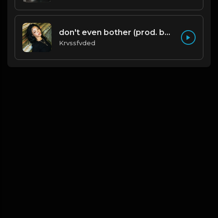
don't even bother (prod. by krvssfvded) 138bpm
Krvssfvded