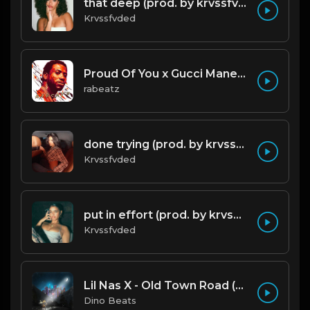
that deep (prod. by krvssfvded) 114bpm
Krvssfvded
Proud Of You x Gucci Mane type beat
rabeatz
done trying (prod. by krvssfvded & Dee Aye) 134bpm
Krvssfvded
put in effort (prod. by krvssfvded) 126bpm TAGGED
Krvssfvded
Lil Nas X - Old Town Road (Official Instrumental)
Dino Beats