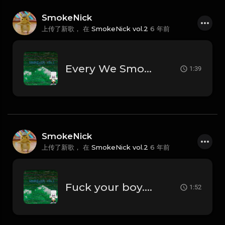
SmokeNick
上传了新歌， 在
SmokeNick vol.2
6 年前
Every We Smoking.mp3
1:39
SmokeNick
上传了新歌， 在
SmokeNick vol.2
6 年前
Fuck your boy.mp3
1:52