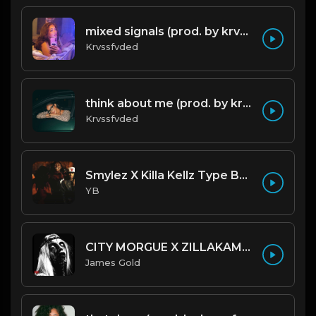
mixed signals (prod. by krvssfvded & Dee Aye) 124bpm
Krvssfvded
think about me (prod. by krvssfvded) 123bpm
Krvssfvded
Smylez X Killa Kellz Type Beat - No Smoke (Prod. By CornerBoyYB)
YB
CITY MORGUE X ZILLAKAMI X SOSMULA TYPE BEAT ~ GRUDGE | PROD. JAMES GOLD X 400MGB
James Gold