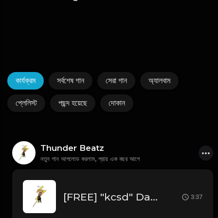
কার্যক্রম
সর্বশেষ গান
সেরা গান
অ্যালবাম
প্লেলিস্ট
পছন্দ হয়েছে
দোকান
Thunder Beatz
নতুন গান আপলোড করলাম,
প্রায় এক বছর আগে
[FREE] "kcsd" Dark NY Piano 2025 Drill, Jerk Drill & Trap Type Beat prod @thunderbeatz__
3:37