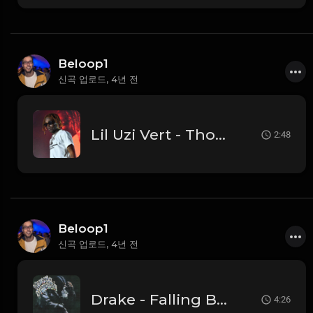
Beloop1
신곡 업로드,
4년 전
Lil Uzi Vert - Thought Back (Instrumental)
2:48
Beloop1
신곡 업로드,
4년 전
Drake - Falling Back (Instrumental)
4:26