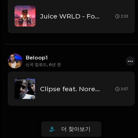
Juice WRLD - For The Taking (Instrumental) [Produced by Gezin of 808 Mafia]
2:33
Beloop1
신곡 업로드,
6년 전
Clipse feat. Noreaga & Kurupt - Breakfast In Cairo (Instrumental) [Produced by The Neptunes]
3:07
더 찾아보기