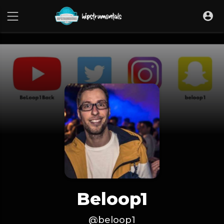
UA-36237165-1
Beloop1
@beloop1