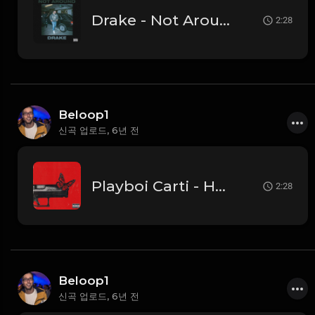
Drake - Not Around (Instrumental)
2:28
Beloop1
신곡 업로드,
6년 전
Playboi Carti - Hellcat (Instrumental)
2:28
Beloop1
신곡 업로드,
6년 전