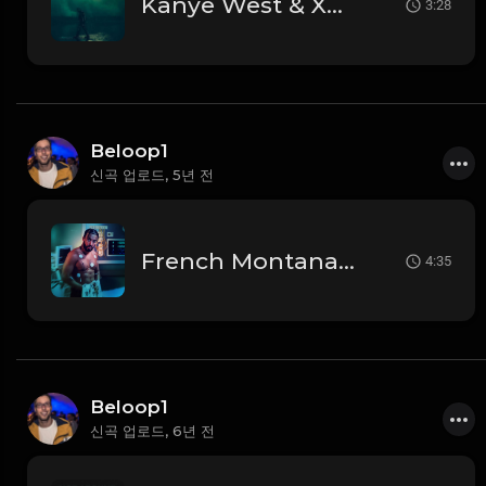
Kanye West & XXXTentacion - True Love (Instrumental)
3:28
Beloop1
신곡 업로드,
5년 전
French Montana - Losing Weight (Instrumental)
4:35
Beloop1
신곡 업로드,
6년 전