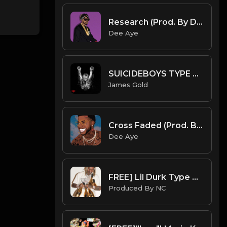
Research (Prod. By Dee Aye)
Dee Aye
SUICIDEBOYS TYPE BEAT - CRACK | PROD. JAMES GOLD
James Gold
Cross Faded (Prod. By Dee Aye & IfGod Mayde Beatz)
Dee Aye
FREE] Lil Durk Type Beat | 2021 | "Heartless" | Pain Type Beat | @ProdbyNc
Produced By NC