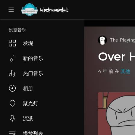
UA-36237165-1
浏览音乐
The Playin
发现
Over 
新的音乐
4 年 前
在
其他
热门音乐
相册
聚光灯
流派
播放列表