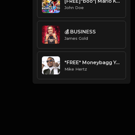
[FREE]"boo"| Mario Kart in the hood type beat
John Doe
💰 BUSINESS
James Gold
*FREE* Moneybagg Yo x G Herbo Type Beat - "Battle" [Prod. by @mikehertz808 + @amniskilledit]
Mike Hertz