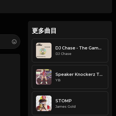
更多曲目
DJ Chase - The Game [Instrumental](Prod. By DJ Chase) [Free Beat 2021]
DJ Chase
Speaker Knockerz Type Beat - Flexing (Prod. By CornerBoyYB)
YB
STOMP
James Gold