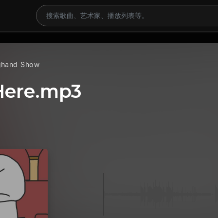
ghand Show
Here.mp3