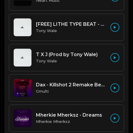
Neart Music
[FREE] LITHE TYPE BEAT - Fairy Tale Lifestyle (G Minor) (Prod by Tony Wale)
Tony Wale
T X J (Prod by Tony Wale)
Tony Wale
Dax - Killshot 2 Remake Beat.mp3
Gmulti
Mherkie Mherksz - Dreams
Mherkie Mherksz