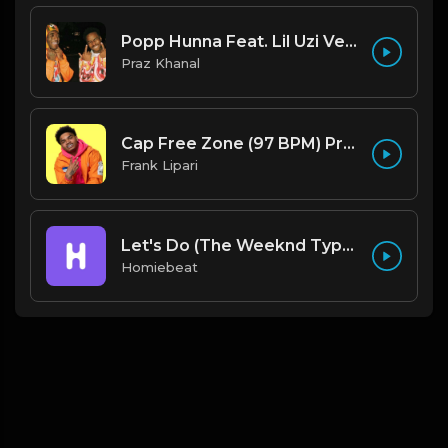
Popp Hunna Feat. Lil Uzi Vert "Adderall (Corvette Corvette) [FL STUDIO REMAKE + FREE FLP]
Praz Khanal
Cap Free Zone (97 BPM) Produced By ThatKidFrankie
Frank Lipari
Let's Do (The Weeknd Type Beat)
Homiebeat