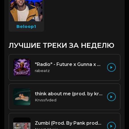
Beloop1
ЛУЧШИЕ ТРЕКИ ЗА НЕДЕЛЮ
"Radio" - Future x Gunna x Don Toliver Type Beat 2026 | Melodic Trap | 171 bpm
rabeatz
think about me (prod. by krvssfvded) 123bpm
Krvssfvded
Zumbi (Prod. By Pank prodution).mp3