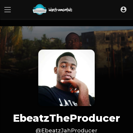
UA-36237165-1
EbeatzTheProducer
@EbeatzJahProducer