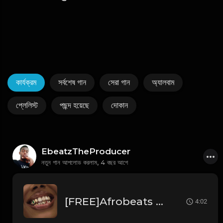
কার্যক্রম
সর্বশেষ গান
সেরা গান
অ্যালবাম
প্লেলিস্ট
পছন্দ হয়েছে
দোকান
EbeatzTheProducer
নতুন গান আপলোড করলাম,
4 বছর আগে
[FREE]Afrobeats x ArrDee,Davido,Yung Bleu"Smile"(Prod:Ebeatz Jahproducer)
4:02