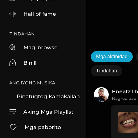
Hall of fame
TINDAHAN
Mag-browse
Mga aktibidad
Binili
Tindahan
ANG IYONG MUSIKA
EbeatzTh
Pinatugtog kamakailan
Nag-upload 
Aking Mga Playlist
Mga paborito