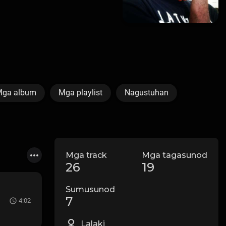
ga album
Mga playlist
Nagustuhan
Mga track
Mga tagasunod
26
19
Sumusunod
7
4:02
Lalaki