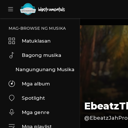
UA-36237165-1
MAG-BROWSE NG MUSIKA
Matuklasan
Bagong musika
Nangungunang Musika
Mga album
Spotlight
EbeatzT
Mga genre
@EbeatzJahPro
Mga playlist