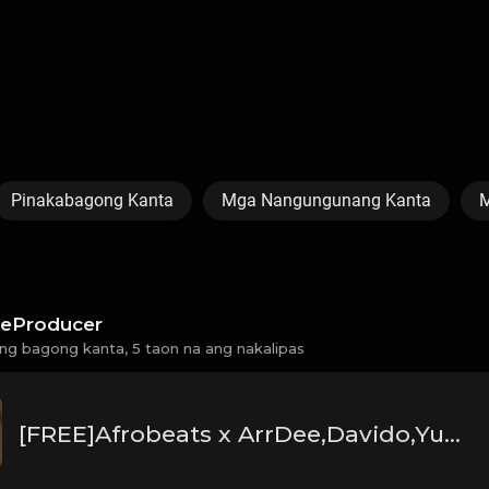
Pinakabagong Kanta
Mga Nangungunang Kanta
M
eProducer
ng bagong kanta,
5 taon na ang nakalipas
[FREE]Afrobeats x ArrDee,Davido,Yung Bleu"Smile"(Prod:Ebeatz Jahproducer)