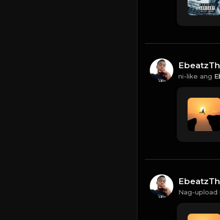
EbeatzTh
ni-like ang
E
EbeatzTh
Nag-upload 