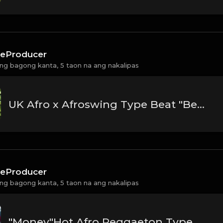
eProducer
ng bagong kanta,
5 taon na ang nakalipas
UK Afro x Afroswing Type Beat "Beautiful"[Prod:Ebeatz JahProducer]
eProducer
ng bagong kanta,
5 taon na ang nakalipas
"Money"Hot Afro Reggaeton Type Beat