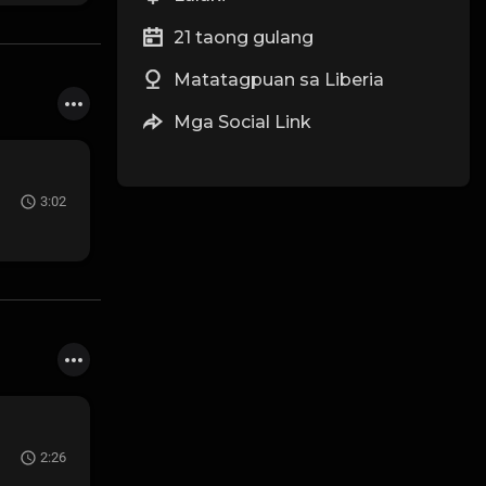
21 taong gulang
Matatagpuan sa Liberia
Mga Social Link
3:02
2:26