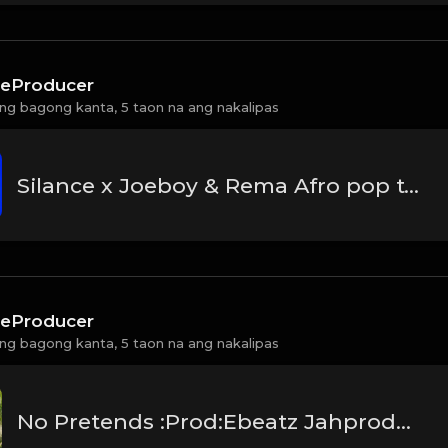
eProducer
ng bagong kanta,
5 taon na ang nakalipas
Silance x Joeboy & Rema Afro pop type beat "Why You"Prod:Ebeatz Jahproducer
eProducer
ng bagong kanta,
5 taon na ang nakalipas
No Pretends :Prod:Ebeatz Jahproducer