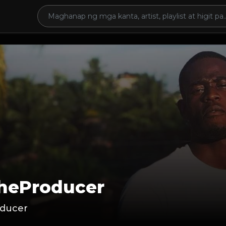
heProducer
ducer