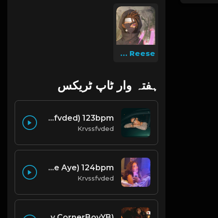
Dee Reese
ہفتہ وار ٹاپ ٹریکس
think about me (prod. by krvssfvded) 123bpm
Krvssfvded
mixed signals (prod. by krvssfvded & Dee Aye) 124bpm
Krvssfvded
Smylez X Killa Kellz Type Beat - No Smoke (Prod. By CornerBoyYB)