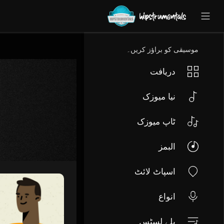
UA-36237165-1
موسیقی کو براؤز کریں۔
دریافت
نیا میوزک
ٹاپ میوزک
البمز
اسپاٹ لائٹ
انواع
پلے لسٹس