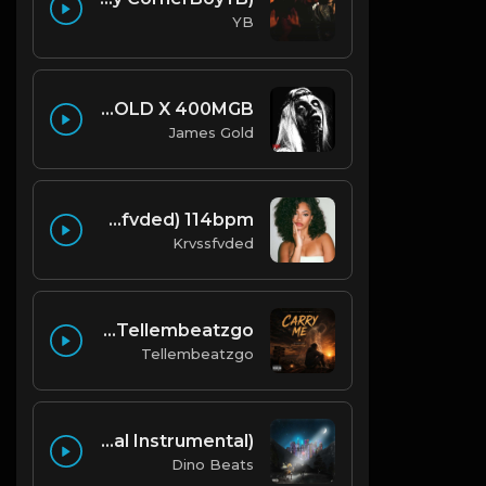
YB
CITY MORGUE X ZILLAKAMI X SOSMULA TYPE BEAT ~ GRUDGE | PROD. JAMES GOLD X 400MGB
James Gold
that deep (prod. by krvssfvded) 114bpm
Krvssfvded
Carry Me 🙏 | Emotional Afrobeat | Produced by Tellembeatzgo
Tellembeatzgo
Lil Nas X - Old Town Road (Official Instrumental)
Dino Beats