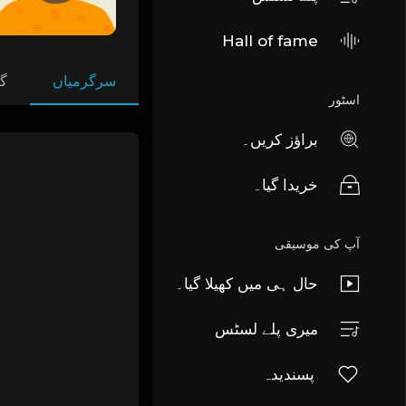
Hall of fame
سرگرمیاں
گا
اسٹور
براؤز کریں۔
خریدا گیا۔
آپ کی موسیقی
حال ہی میں کھیلا گیا۔
میری پلے لسٹس
پسندیدہ