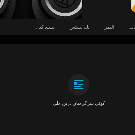
نے
البمز
پلے لسٹس
پسند کیا۔
کوئی سرگرمیاں نہیں ملی