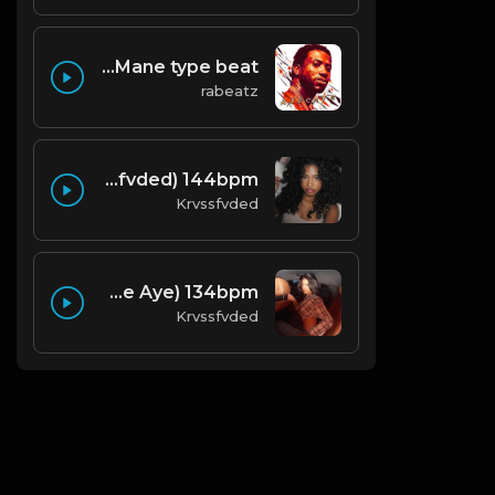
Proud Of You x Gucci Mane type beat
rabeatz
worth it (prod. by krvssfvded) 144bpm
Krvssfvded
done trying (prod. by krvssfvded & Dee Aye) 134bpm
Krvssfvded