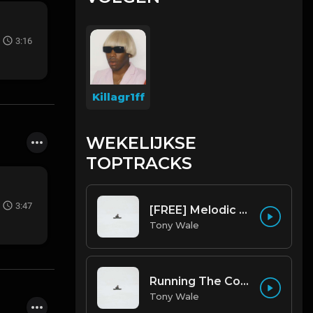
3:16
Killagr1ff
WEKELIJKSE
TOPTRACKS
3:47
[FREE] Melodic Trap Type Beat - After Hours - bmin 95 (Prod. Cypher X Tony Wale)
Tony Wale
Running The Code (Prod by Tony Wale)
Tony Wale