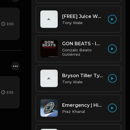
[FREE] Juice WRLD Type Beat - Lucid Piano (Prod by Tony Wale)
Tony Wale
3:03
GON BEATS - INSTRUMENTAL 219001 [150BPM] [TRAP]
Gonzalo Beato
Gutiérrez
Bryson Tiller Type Beat - Smoking Aces (F Minor) (Prod by Tony Wale)
Tony Wale
3:53
Emergency | Hiphop Type Beat [Copyright Free Music]
Praz Khanal