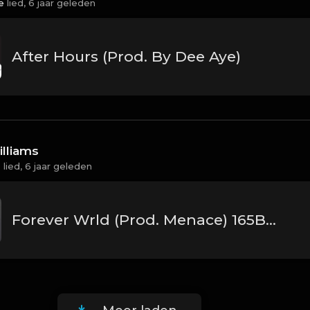
e
lied,
6 jaar geleden
After Hours (Prod. By Dee Aye)
lliams
e
lied,
6 jaar geleden
Forever Wrld (Prod. Menace) 165BPM.mp3