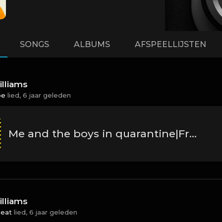
SONGS
ALBUMS
AFSPEELLIJSTEN
lliams
oe
lied,
6 jaar geleden
Me and the boys in quarantine|Free for profit (PREVIEW ONLY) trap beat
lliams
eat
lied,
6 jaar geleden