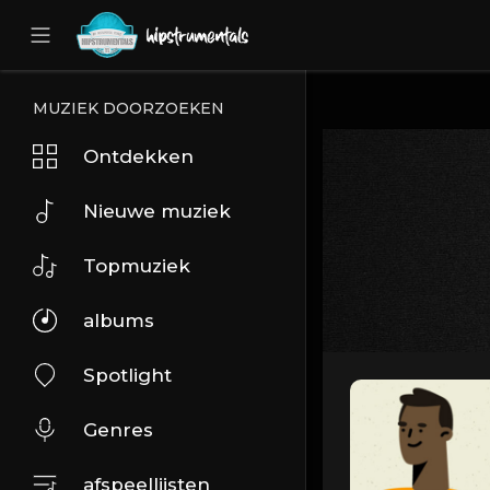
UA-36237165-1
MUZIEK DOORZOEKEN
Ontdekken
Nieuwe muziek
Topmuziek
albums
Spotlight
Genres
afspeellijsten