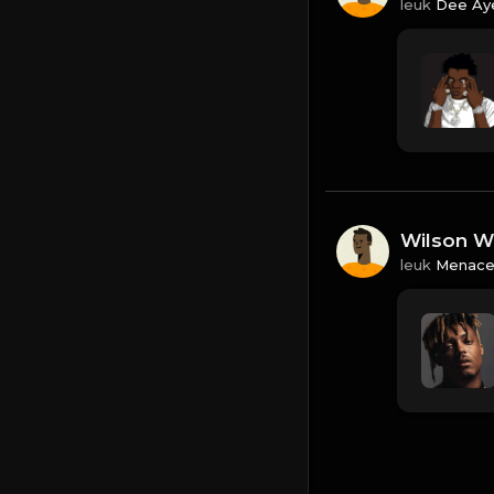
leuk
Dee Ay
Wilson Wi
leuk
Menac