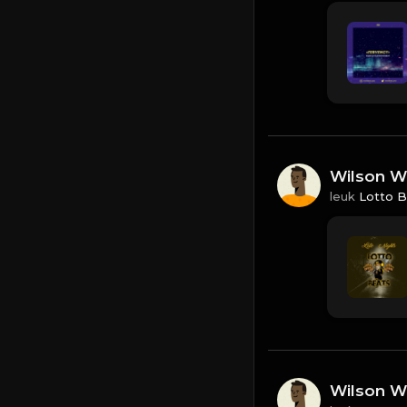
Wilson Wi
leuk
Lotto B
Wilson Wi