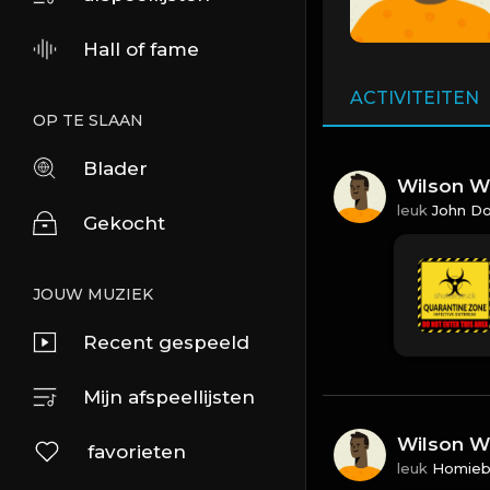
Hall of fame
ACTIVITEITEN
OP TE SLAAN
Blader
Wilson Wi
leuk
John D
Gekocht
JOUW MUZIEK
Recent gespeeld
Mijn afspeellijsten
Wilson Wi
favorieten
leuk
Homieb