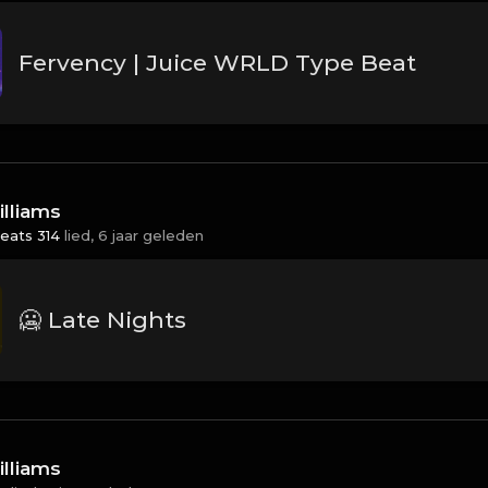
Fervency | Juice WRLD Type Beat
lliams
eats 314
lied,
6 jaar geleden
🥶 Late Nights
lliams