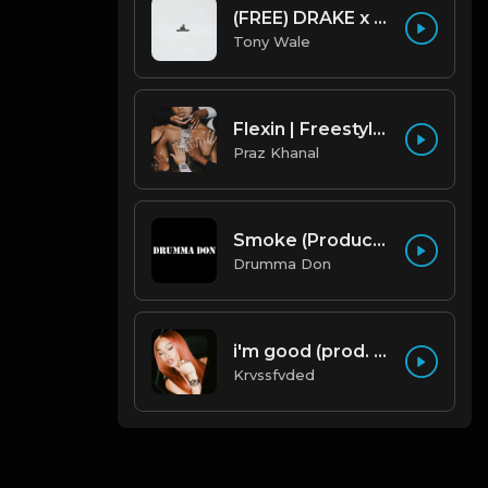
(FREE) DRAKE x FUTURE TYPE BEAT - Under Water 122 bpm (Prod by Tony Wale)
Tony Wale
Flexin | Freestyle Trap Beat [Copyright Free Music]
Praz Khanal
Smoke (Produced By Drumma Don x Beto)
Drumma Don
i'm good (prod. by krvssfvded) 130bpm
Krvssfvded