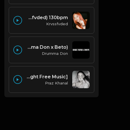
i'm good (prod. by krvssfvded) 130bpm
Krvssfvded
Smoke (Produced By Drumma Don x Beto)
Drumma Don
Atoul | Pop Type Beat [Copyright Free Music]
Praz Khanal