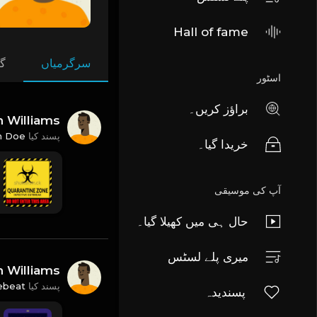
Hall of fame
سرگرمیاں
گا
اسٹور
براؤز کریں۔
n Williams
n Doe
پسند کیا
خریدا گیا۔
آپ کی موسیقی
حال ہی میں کھیلا گیا۔
میری پلے لسٹس
n Williams
ebeat
پسند کیا
پسندیدہ