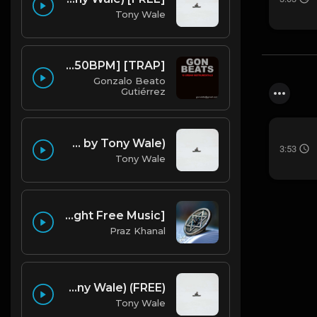
Tony Wale
GON BEATS - INSTRUMENTAL 219001 [150BPM] [TRAP]
Gonzalo Beato
Gutiérrez
Bryson Tiller Type Beat - Smoking Aces (F Minor) (Prod by Tony Wale)
3:53
Tony Wale
Emergency | Hiphop Type Beat [Copyright Free Music]
Praz Khanal
(FREE) DRAKE x FUTURE TYPE BEAT - Under Water 122 bpm (Prod by Tony Wale)
Tony Wale