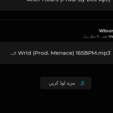
Wilso
6 سال پہلے
نغمہ،
Me
Forever Wrld (Prod. Menace) 165BPM.mp3
مزید لوڈ کریں