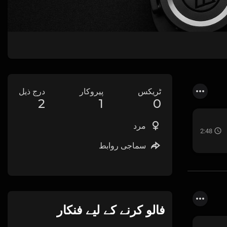
ٹریکس
پیروکار
درج ذیل
2
1
0
مرد
2:48
سماجی روابط
فالو کرنے کے لیے فنکار