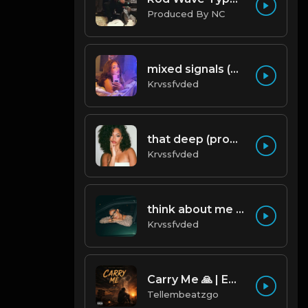
Produced By NC
mixed signals (prod. by krvssfvded & Dee Aye) 124bpm
Krvssfvded
that deep (prod. by krvssfvded) 114bpm
Krvssfvded
think about me (prod. by krvssfvded) 123bpm
Krvssfvded
Carry Me 🙏 | Emotional Afrobeat | Produced by Tellembeatzgo
Tellembeatzgo