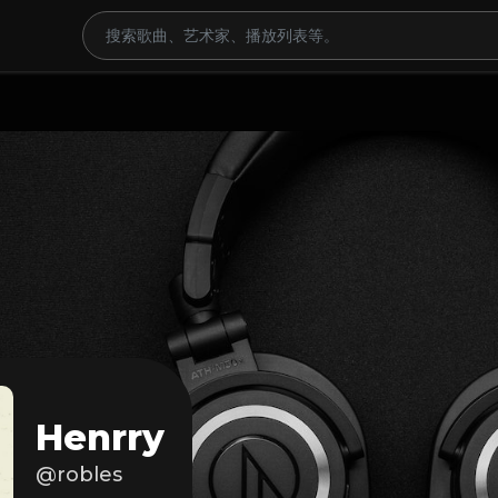
Henrry
@robles