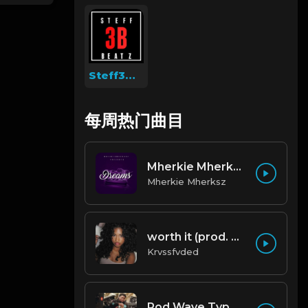
Steff3Beatz
每周热门曲目
Mherkie Mherksz - Dreams
Mherkie Mherksz
worth it (prod. by krvssfvded) 144bpm
Krvssfvded
Rod Wave Type Beat "Misunderstood" |@ProdbyNc