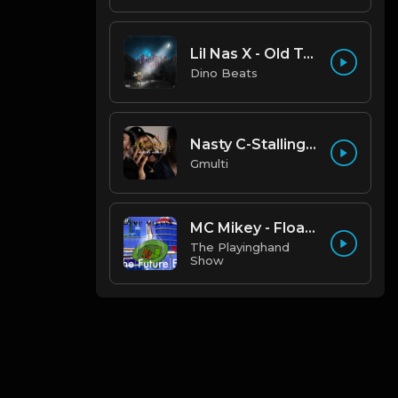
Lil Nas X - Old Town Road (Official Instrumental)
Dino Beats
Nasty C-Stalling - Instrumental (Prod by Gmulti).mp3
Gmulti
MC Mikey - Floating
The Playinghand
Show