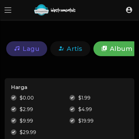
UA-36237165-1
Lagu
Artis
Album
Harga
$0.00
$1.99
$2.99
$4.99
$9.99
$19.99
$29.99