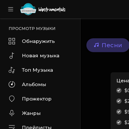
UA-36237165-1
ПРОСМОТР МУЗЫКИ
Обнаружить
Песни
Новая музыка
Топ Музыка
Цен
Альбомы
$
Прожектор
$
$
Жанры
$
Плейлисты