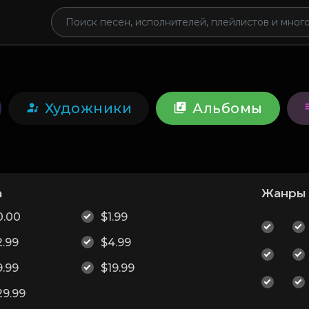
Художники
Альбомы
а
Жанры
0.00
$1.99
2.99
$4.99
9.99
$19.99
29.99