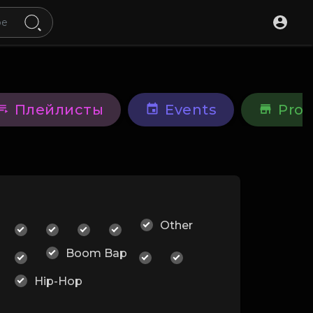
Плейлисты
Events
Prod
Other
Boom Bap
Hip-Hop