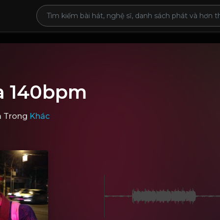
a 140bpm
a
Trong
Khác