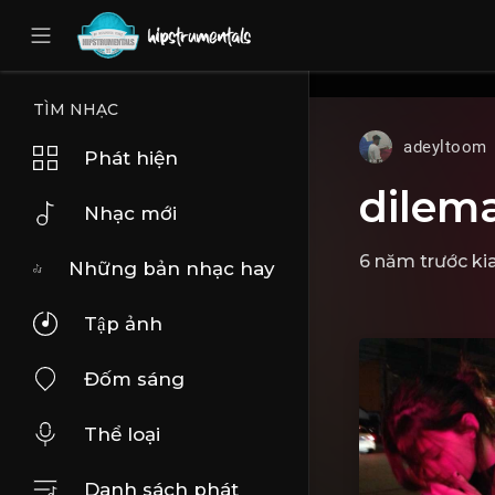
UA-36237165-1
TÌM NHẠC
adeyltoom
Phát hiện
dilem
Nhạc mới
6 năm trước ki
Những bản nhạc hay
Tập ảnh
Đốm sáng
Thể loại
Danh sách phát