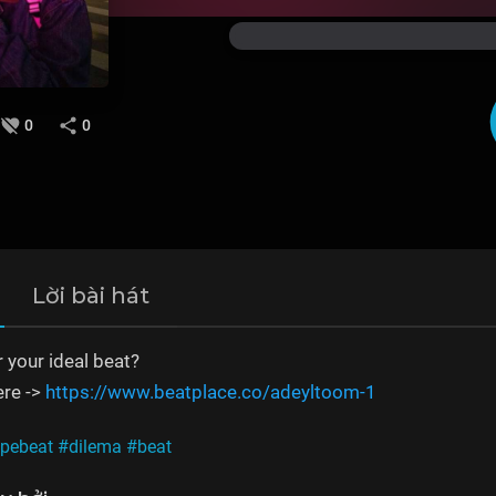
0
0
Lời bài hát
r your ideal beat?
ere ->
https://www.beatplace.co/adeyltoom-1
ypebeat
#dilema
#beat