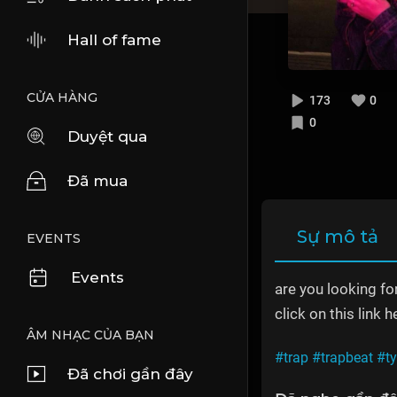
Hall of fame
CỬA HÀNG
173
0
0
Duyệt qua
Đã mua
Sự mô tả
EVENTS
Events
are you looking fo
click on this link h
ÂM NHẠC CỦA BẠN
#trap
#trapbeat
#t
Đã chơi gần đây