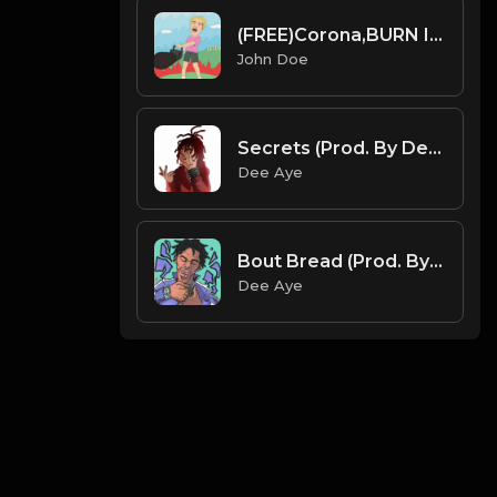
(FREE)Corona,BURN IT.| trap instrumental type beat
John Doe
Secrets (Prod. By Dee Aye)
Dee Aye
Bout Bread (Prod. By Dee Aye)
Dee Aye