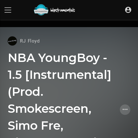
UA-36237165-1
RJ Floyd
NBA YoungBoy -
1.5 [Instrumental]
(Prod.
Smokescreen,
Simo Fre,