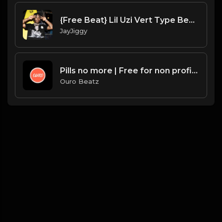
{Free Beat} Lil Uzi Vert Type Beat 2020 Night Time
JayJiggy
Pills no more | Free for non profit use only
Ouro Beatz