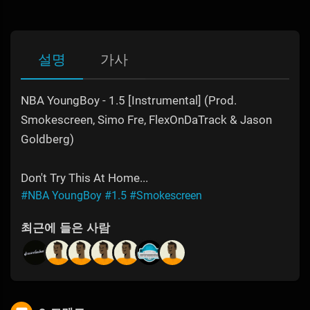
설명
가사
NBA YoungBoy - 1.5 [Instrumental] (Prod.
Smokescreen, Simo Fre, FlexOnDaTrack & Jason
Goldberg)
Don't Try This At Home...
#NBA YoungBoy
#1.5
#Smokescreen
최근에 들은 사람