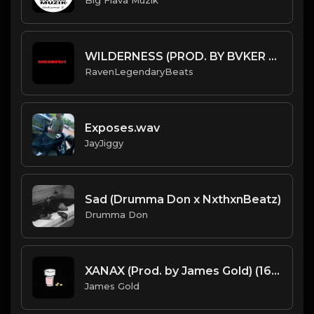
WILDERNESS (PROD. BY BVKER X RAVENLEGENDARYBEATS)
RavenLegendaryBeats
Exposes.wav
JayJiggy
Sad (Drumma Don x NxthxnBeatz)
Drumma Don
XANAX (Prod. by James Gold) (162BPM).mp3
James Gold