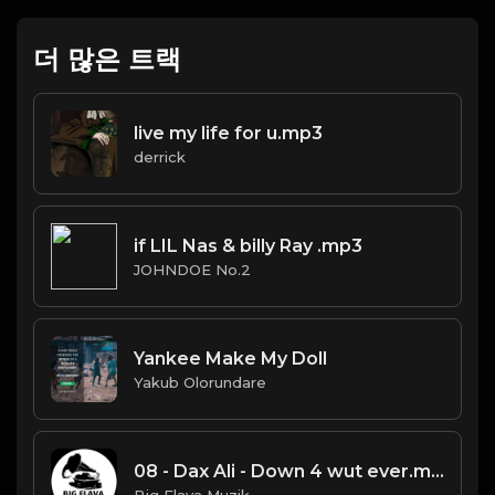
더 많은 트랙
live my life for u.mp3
derrick
if LIL Nas & billy Ray .mp3
JOHNDOE No.2
Yankee Make My Doll
Yakub Olorundare
08 - Dax Ali - Down 4 wut ever.mp3
Big Flava Muzik