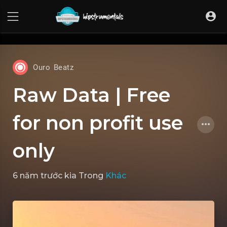
UA-36237165-1
Ouro Beatz
Raw Data | Free
for non profit use
only
6 năm trước kia
Trong
Khác