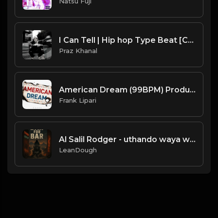
Natsu Fuji
I Can Tell | Hip hop Type Beat [Copyright Free Music]
Praz Khanal
American Dream (99BPM) Produced By ThatKidFrankie
Frank Lipari
Al Salil Rodger - uthando waya waya
LeanDough