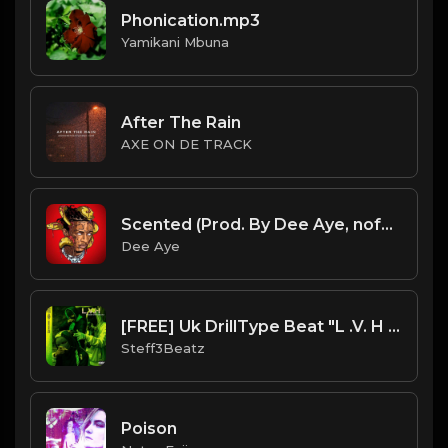
Phonication.mp3
Yamikani Mbuna
After The Rain
AXE ON DE TRACK
Scented (Prod. By Dee Aye, nofuk & Zemco)
Dee Aye
[FREE] Uk DrillType Beat "L .V. H " NY Drill Instrument. Russ Millions x Buni ProdBysteff3Beatz
Steff3Beatz
Poison