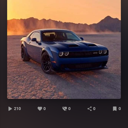
210
0
0
0
0