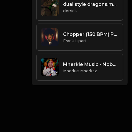
dual style dragons.mp3
derrick
Chopper (150 BPM) Produced By ThatKidFrankie x Gezin x Prevade808mafia
Frank Lipari
Mherkie Music - Nobody | Tekashi 6ix9ine x Hard Trap Type Beat
Mherkie Mherksz