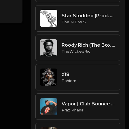
Star Studded (Prod. by The N.E.W.S. & Xeno)
The N.E.W.S
Roody Rich (The Box Remake) (Prod. By TheWickedRic).mp3
TheWickedRic
z18
Tahiem
Vapor | Club Bounce Type Beat [Copyright Free Music]
Praz Khanal