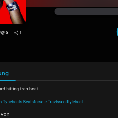
0
1
ung
d hitting trap beat
Typebeats Beatsforsale Travisscotttylebeat
 von