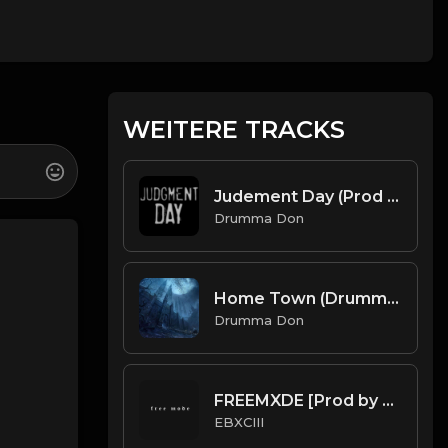
WEITERE TRACKS
Judement Day (Prod Drumma Don x TheZachMichael x ProdByHDotty)
Drumma Don
Home Town (Drumma Don)
Drumma Don
FREEMXDE [Prod by EBXCIII].mp3
EBXCIII