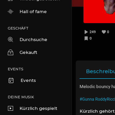
Hall of fame
GESCHÄFT
249
0
0
Durchsuche
Gekauft
EVENTS
Beschreib
Events
Melodic bouncy har
DEINE MUSIK
#Gunna RoddyRicch 
Kürzlich gespielt
Kürzlich gehört