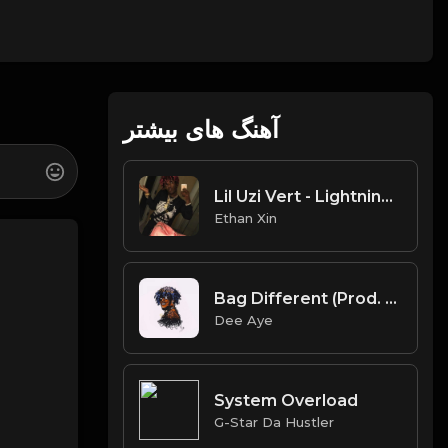
آهنگ های بیشتر
Lil Uzi Vert - Lightning (Type Beat).mp3
Ethan Xin
Bag Different (Prod. By Dee Aye)
Dee Aye
System Overload
G-Star Da Hustler