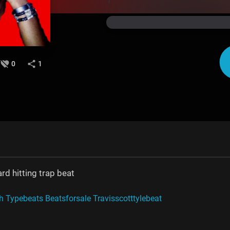
0
1
d hitting trap beat
Typebeats Beatsforsale Travisscotttylebeat