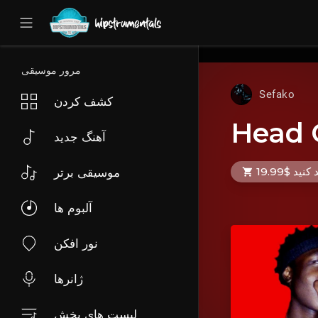
UA-36237165-1
مرور موسیقی
Sefako
کشف کردن
Head 
آهنگ جدید
نید $19.99
موسیقی برتر
آلبوم ها
نور افکن
ژانرها
لیست های پخش