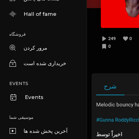
Hall of fame
فروشگاه
249
0
0
مرور کردن
خریداری شده است
EVENTS
شرح
Events
Melodic bouncy har
موسیقی شما
#Gunna RoddyRicch 
آخرین پخش شده ها
اخیراً توسط