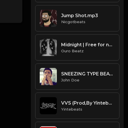
Jump Shot.mp3
Nicgotbeats
Midnight | Free for non profit use only
Ouro Beatz
SNEEZING TYPE BEAT ....4 likes to continue a series...
John Doe
VVS (Prod,By Yintebeats) Gunna type beat.mp3
Yintebeats