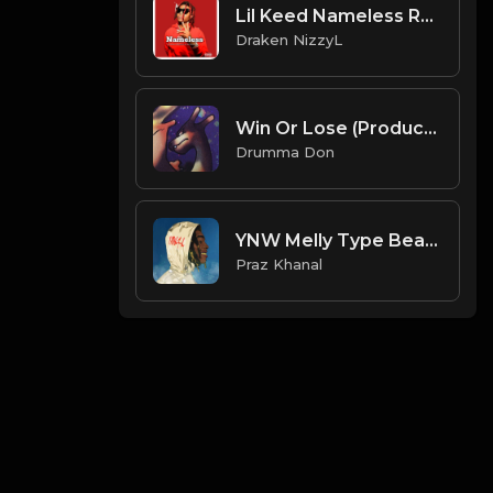
Lil Keed Nameless Remake ( Instrumental Prod By Draken NizzyL
Draken NizzyL
Win Or Lose (Produced By Zapz & Drumma Don)
Drumma Don
YNW Melly Type Beat- Suicidal
Praz Khanal