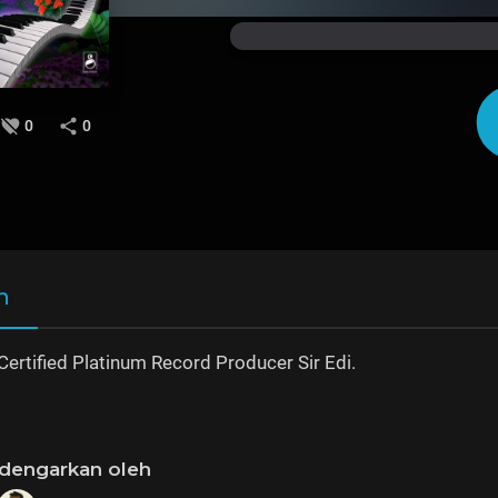
0
0
n
Certified Platinum Record Producer Sir Edi.
idengarkan oleh