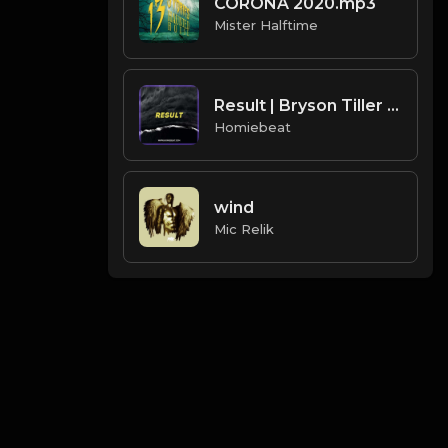
CORONA 2020.mp3
Mister Halftime
Result | Bryson Tiller Type Beat
Homiebeat
wind
Mic Relik