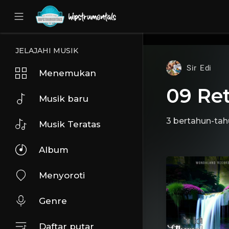
UA-36237165-1
JELAJAHI MUSIK
Sir Edi
Menemukan
09 Ret
Musik baru
3 bertahun-tah
Musik Teratas
Album
Menyoroti
Genre
Daftar putar