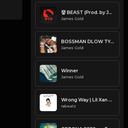
👹 BEAST (Prod. by James Gold)
James Gold
BOSSMAN DLOW TYPE BEAT - PACK | PROD. JAMES GOLD
James Gold
Winner
James Gold
Wrong Way | Lil Xan & Kidd Keo type beat
rabeatz