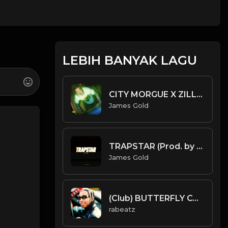
LEBIH BANYAK LAGU
CITY MORGUE X ZILLAKAMI X SOSMULA TYPE BEAT ~ TOXIC | PROD. JAMES GOLD
James Gold
TRAPSTAR (Prod. by James Gold) (144BPM).mp3
James Gold
(Club) BUTTERFLY COUPE - Tyga type beat - Club Banger Rap Instrumental (102 bpm)
rabeatz