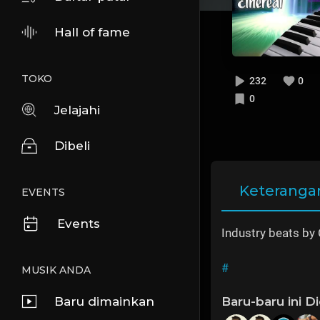
Hall of fame
TOKO
232
0
0
Jelajahi
Dibeli
Keteranga
EVENTS
Events
Industry beats by 
#
MUSIK ANDA
Baru dimainkan
Baru-baru ini D