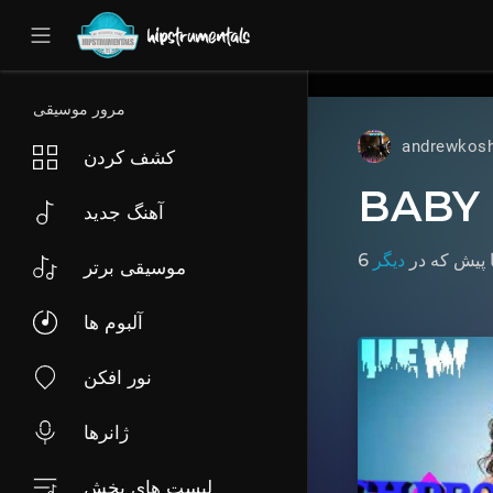
UA-36237165-1
مرور موسیقی
andrewkos
کشف کردن
BABY 
آهنگ جدید
6 پیش
که در
دیگر
موسیقی برتر
آلبوم ها
نور افکن
ژانرها
لیست های پخش