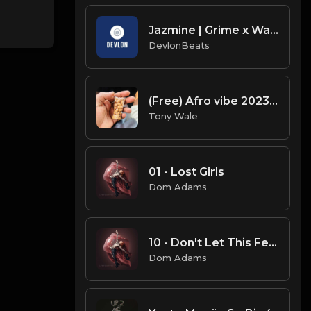
Jazmine | Grime x Wavytrap (Prod. By DevlonBeats & Jay Prodigy)
DevlonBeats
(Free) Afro vibe 2023 - (Prod. Tony Wale)
Tony Wale
01 - Lost Girls
Dom Adams
10 - Don't Let This Feeling Fade (feat. Rivers Cuomo & Lecrae)
Dom Adams