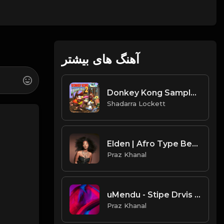
آهنگ های بیشتر
Donkey Kong Sample (Prod. By Shadarra Lockett)
Shadarra Lockett
Elden | Afro Type Beat [Copyright Free Music]
Praz Khanal
uMendu - Stipe Drvis [Copyright Free Music]
Praz Khanal