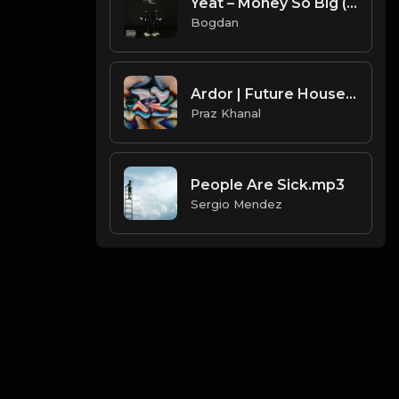
Yeat – Monëy So Big (Instrumental) (Prod. By Trgc & Nest)
Bogdan
Ardor | Future House 2024 [Copyright Free Music]
Praz Khanal
People Are Sick.mp3
Sergio Mendez