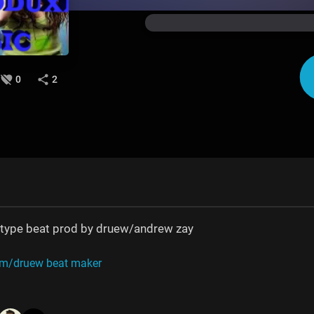
0
2
 type beat prod by druew/andrew zay
m/druew beat maker