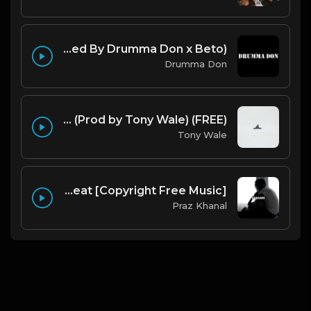
Smoke (Produced By Drumma Don x Beto)
Drumma Don
(FREE) DRAKE x FUTURE TYPE BEAT - Under Water 122 bpm (Prod by Tony Wale)
Tony Wale
Dreams | Gunna Type Beat [Copyright Free Music]
Praz Khanal