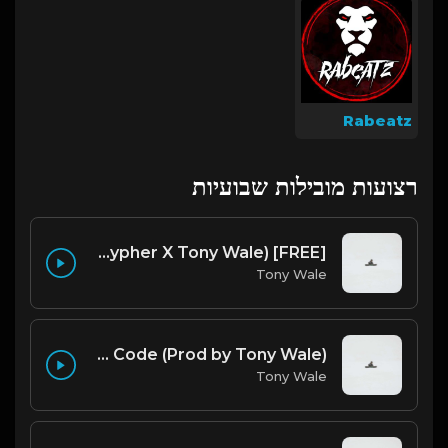
Rabeatz
רצועות מובילות שבועיות
[FREE] Melodic Trap Type Beat - After Hours - bmin 95 (Prod. Cypher X Tony Wale)
Tony Wale
Running The Code (Prod by Tony Wale)
Tony Wale