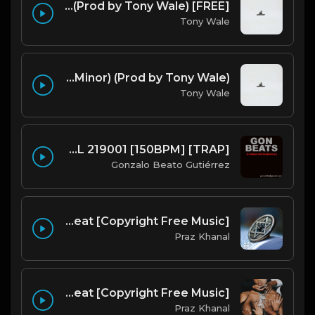
[FREE] Juice WRLD Type Beat - Lucid Piano (Prod by Tony Wale)
Tony Wale
Bryson Tiller Type Beat - Smoking Aces (F Minor) (Prod by Tony Wale)
Tony Wale
GON BEATS - INSTRUMENTAL 219001 [150BPM] [TRAP]
Gonzalo Beato Gutiérrez
Emergency | Hiphop Type Beat [Copyright Free Music]
Praz Khanal
Flexin | Freestyle Trap Beat [Copyright Free Music]
Praz Khanal