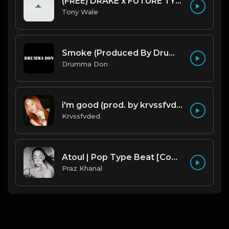
(FREE) DRAKE x FUTURE TYPE BEAT - Under Water 122 bpm (Prod by Tony Wale)
Tony Wale
Smoke (Produced By Drumma Don x Beto)
Drumma Don
i'm good (prod. by krvssfvded) 130bpm
Krvssfvded
Atoul | Pop Type Beat [Copyright Free Music]
Praz Khanal