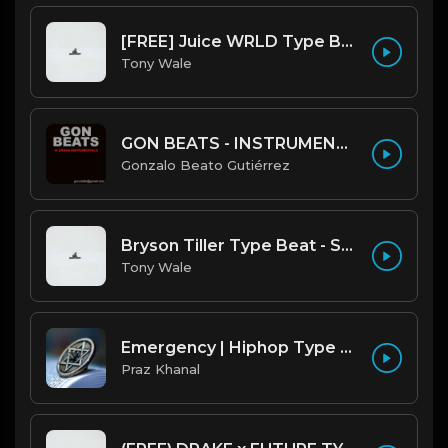
[FREE] Juice WRLD Type Beat - Lucid Piano (Prod by Tony Wale)
Tony Wale
GON BEATS - INSTRUMENTAL 219001 [150BPM] [TRAP]
Gonzalo Beato Gutiérrez
Bryson Tiller Type Beat - Smoking Aces (F Minor) (Prod by Tony Wale)
Tony Wale
Emergency | Hiphop Type Beat [Copyright Free Music]
Praz Khanal