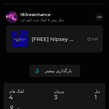
183realchance
6 سال پیش
آهنگ جدید آپلود کرد
[FREE] Nipsey Hussle x Zro x Trae Tha Truth Type Beat 2020 - "World"
3:35
بارگذاری بیشتر
ذیل
پیروان
آهنگ های
4
3
1
نر