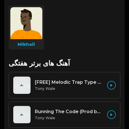
Mikhail
آهنگ های برتر هفتگی
[FREE] Melodic Trap Type Beat - After Hours - bmin 95 (Prod. Cypher X Tony Wale)
Tony Wale
Running The Code (Prod by Tony Wale)
Tony Wale