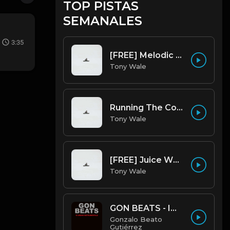
TOP PISTAS
SEMANALES
3:35
[FREE] Melodic Trap Type Beat - After Hours - bmin 95 (Prod. Cypher X Tony Wale)
Tony Wale
Running The Code (Prod by Tony Wale)
Tony Wale
[FREE] Juice WRLD Type Beat - Lucid Piano (Prod by Tony Wale)
Tony Wale
GON BEATS - INSTRUMENTAL 219001 [150BPM] [TRAP]
Gonzalo Beato
Gutiérrez