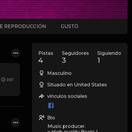
DE REPRODUCCIÓN
GUSTÓ
Pistas
Seguidores
Siguiendo
4
3
1
Masculino
3:07
Situado en United States
vínculos sociales
Bio
Music producer.
~ High quality Beats |