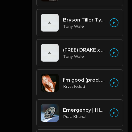
Bryson Tiller Type Beat - Smoking Aces (F Minor) (Prod by Tony Wale)
Tony Wale
(FREE) DRAKE x FUTURE TYPE BEAT - Under Water 122 bpm (Prod by Tony Wale)
Tony Wale
i'm good (prod. by krvssfvded) 130bpm
Krvssfvded
Emergency | Hiphop Type Beat [Copyright Free Music]
Praz Khanal