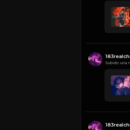
183realc
Subido una 
183realc