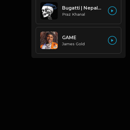
Bugatti | Nepalese Drill Type Beat [Copyright Free Music]
Praz Khanal
GAME
James Gold