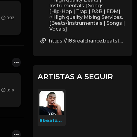
Instrumentals | Songs.
[Hip-Hop | Trap | R&B | EDM]
~ High quality Mixing Services.
3:32
[Beats/Instrumentals | Songs |
Vocals]
https://183realchance.beatstars.com/
ARTISTAS A SEGUIR
3:19
EbeatzTheProducer