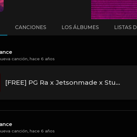
CANCIONES
LOS ÁLBUMES
LISTAS 
hance
nueva canción,
hace 6 años
[FREE] PG Ra x Jetsonmade x Stunna 4 Vegas Type Beat 2020 - "Cards"
hance
nueva canción,
hace 6 años