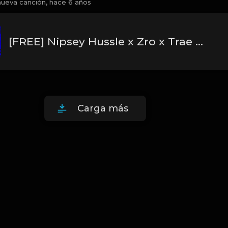
nueva canción,
hace 6 años
[FREE] Nipsey Hussle x Zro x Trae Tha Truth Type Beat 2020 - "World"
Carga más