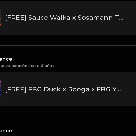
[FREE] Sauce Walka x Sosamann Type Beat 2020 - "Dripathon"
hance
nueva canción,
hace 6 años
[FREE] FBG Duck x Rooga x FBG Young Type Beat 2020 - "Switch"
hance