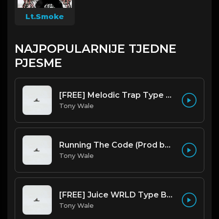
Lt.Smoke
NAJPOPULARNIJE TJEDNE
PJESME
[FREE] Melodic Trap Type Beat - After Hours - bmin 95 (Prod. Cypher X Tony Wale)
Tony Wale
Running The Code (Prod by Tony Wale)
Tony Wale
[FREE] Juice WRLD Type Beat - Lucid Piano (Prod by Tony Wale)
Tony Wale