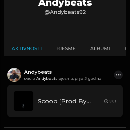
Andybeats
@Andybeats92
AKTIVNOSTI
PJESME
ALBUMI
P
Andybeats
svidio
Andybeats
pjesma,
prije 3 godina
Scoop [Prod By Andybeats]
3:01