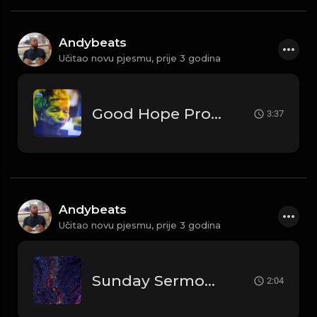
Andybeats
Učitao novu pjesmu,
prije 3 godina
Good Hope Prod By AndyBeats
3:37
Andybeats
Učitao novu pjesmu,
prije 3 godina
Sunday Sermon [Prod by Andybeats]
2:04