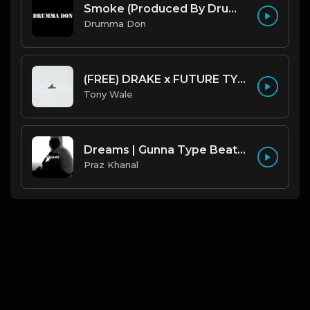
Smoke (Produced By Drumma Don x Beto)
Drumma Don
(FREE) DRAKE x FUTURE TYPE BEAT - Under Water 122 bpm (Prod by Tony Wale)
Tony Wale
Dreams | Gunna Type Beat [Copyright Free Music]
Praz Khanal