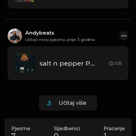
Andybeats
Učitao novu pjesmu,
prije 3 godina
salt n pepper Prod By AndyBeats
3:20
Učitaj više
Pjesme
Sljedbenici
Praćenje
7
0
1