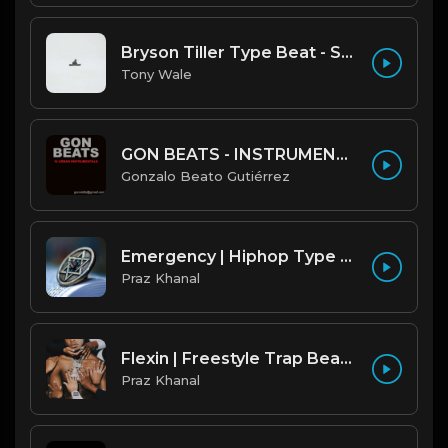
Bryson Tiller Type Beat - Smoking Aces (F Minor) (Prod by Tony Wale)
Tony Wale
GON BEATS - INSTRUMENTAL 219001 [150BPM] [TRAP]
Gonzalo Beato Gutiérrez
Emergency | Hiphop Type Beat [Copyright Free Music]
Praz Khanal
Flexin | Freestyle Trap Beat [Copyright Free Music]
Praz Khanal