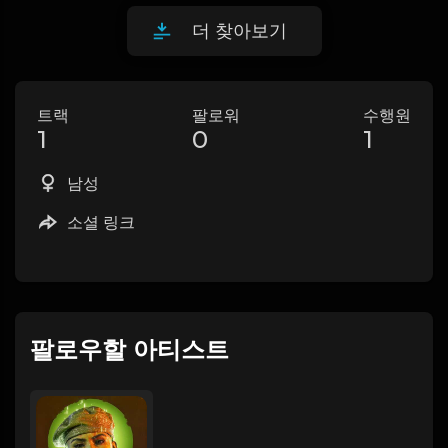
더 찾아보기
트랙
팔로워
수행원
1
0
1
남성
소셜 링크
팔로우할 아티스트