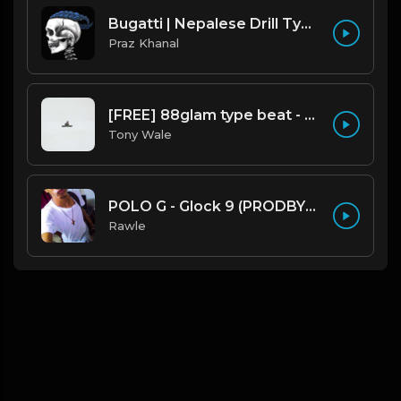
Bugatti | Nepalese Drill Type Beat [Copyright Free Music]
Praz Khanal
[FREE] 88glam type beat - Heaven - 80 BPM C Maj (Prod by Tony Wale)
Tony Wale
POLO G - Glock 9 (PRODBYRAWLE) INSTRUMENTAL.mp3
Rawle