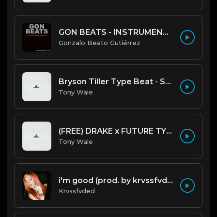
GON BEATS - INSTRUMENTAL 219001 [150BPM] [TRAP]
Gonzalo Beato Gutiérrez
Bryson Tiller Type Beat - Smoking Aces (F Minor) (Prod by Tony Wale)
Tony Wale
(FREE) DRAKE x FUTURE TYPE BEAT - Under Water 122 bpm (Prod by Tony Wale)
Tony Wale
i'm good (prod. by krvssfvded) 130bpm
Krvssfvded