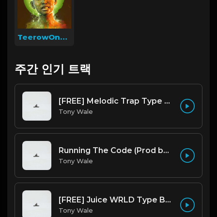
TeerowOnThaTrack
주간 인기 트랙
[FREE] Melodic Trap Type Beat - After Hours - bmin 95 (Prod. Cypher X Tony Wale)
Tony Wale
Running The Code (Prod by Tony Wale)
Tony Wale
[FREE] Juice WRLD Type Beat - Lucid Piano (Prod by Tony Wale)
Tony Wale