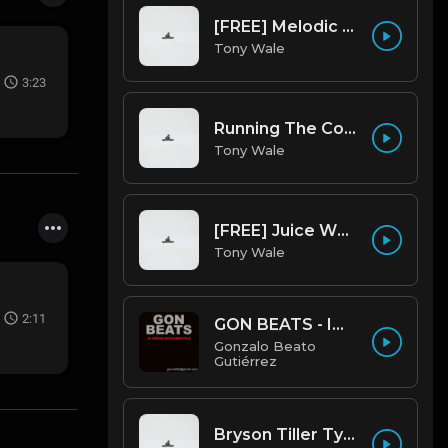
[FREE] Melodic Trap Type Beat - After Hours - bmin 95 (Prod. Cypher X Tony Wale)
Tony Wale
3:23
Running The Code (Prod by Tony Wale)
Tony Wale
[FREE] Juice WRLD Type Beat - Lucid Piano (Prod by Tony Wale)
Tony Wale
2:11
GON BEATS - INSTRUMENTAL 219001 [150BPM] [TRAP]
Gonzalo Beato
Gutiérrez
Bryson Tiller Type Beat - Smoking Aces (F Minor) (Prod by Tony Wale)