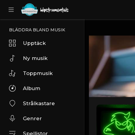
UA-36237165-1
BLÄDDRA BLAND MUSIK
Upptäck
Ny musik
Toppmusik
Album
Strålkastare
Genrer
Spellistor