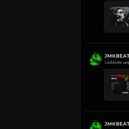
JMKBEA
Laddade upp
JMKBEA