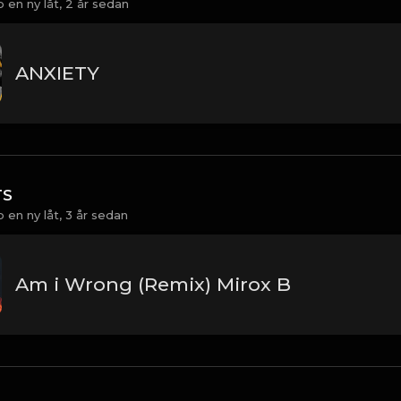
 en ny låt,
2 år sedan
ANXIETY
TS
 en ny låt,
3 år sedan
Am i Wrong (Remix) Mirox B