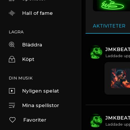
Hall of fame
AKTIVITETER
LAGRA
Bläddra
JMKBEA
Laddade upp
Köpt
DIN MUSIK
Nyligen spelat
Mina spellistor
JMKBEA
Favoriter
Laddade upp