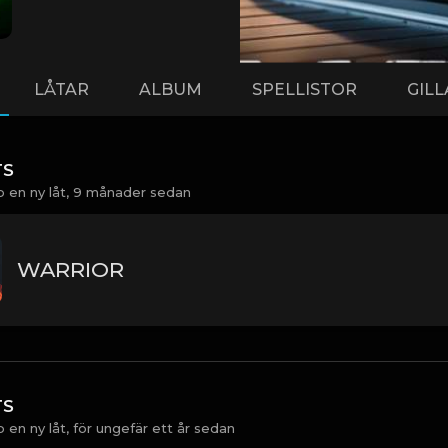
LÅTAR
ALBUM
SPELLISTOR
GIL
TS
 en ny låt,
9 månader sedan
WARRIOR
TS
 en ny låt,
för ungefär ett år sedan