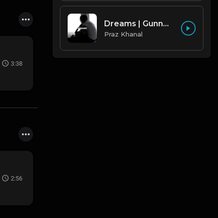
Dreams | Gunna Type Beat [Copyright Free Music]
Praz Khanal
3:38
2:56