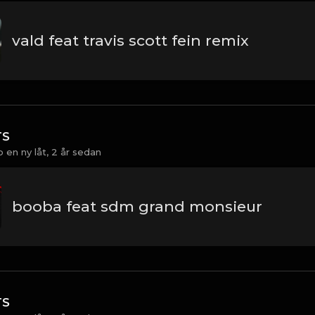
vald feat travis scott fein remix
TS
 en ny låt,
2 år sedan
booba feat sdm grand monsieur
TS