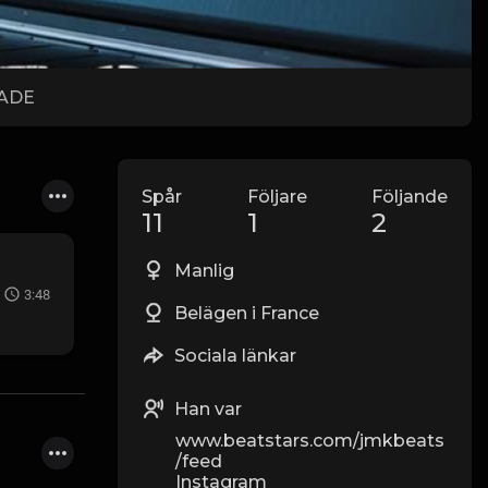
LADE
Spår
Följare
Följande
11
1
2
Manlig
3:48
Belägen i France
Sociala länkar
Han var
www.beatstars.com/jmkbeats
/feed
Instagram