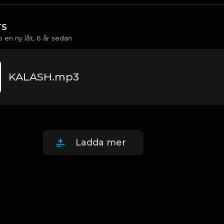
TS
 en ny låt,
6 år sedan
KALASH.mp3
Ladda mer