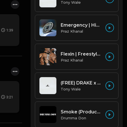
Tony Wale
Emergency | Hiphop Type Beat [Copyright Free Music]
1:39
Praz Khanal
Flexin | Freestyle Trap Beat [Copyright Free Music]
Praz Khanal
(FREE) DRAKE x FUTURE TYPE BEAT - Under Water 122 bpm (Prod by Tony Wale)
Tony Wale
3:21
Smoke (Produced By Drumma Don x Beto)
Drumma Don