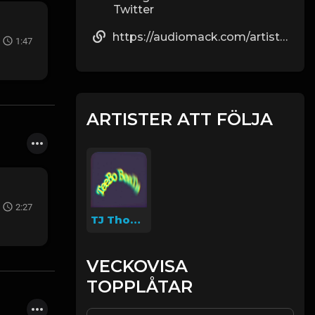
Twitter
https://audiomack.com/artist/jmkbeats
1:47
ARTISTER ATT FÖLJA
2:27
TJ Thomas
VECKOVISA
TOPPLÅTAR