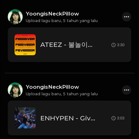
YoongisNeckPillow
Upload lagu baru,
5 tahun yang lalu
ATEEZ - 불놀이야 Fireworks (I'm The One)
3:30
YoongisNeckPillow
Upload lagu baru,
5 tahun yang lalu
ENHYPEN - Given-Taken
3:03