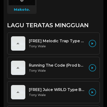
Makoto.
LAGU TERATAS MINGGUAN
[FREE] Melodic Trap Type Beat - After Hours - bmin 95 (Prod. Cypher X Tony Wale)
Tony Wale
Running The Code (Prod by Tony Wale)
Tony Wale
[FREE] Juice WRLD Type Beat - Lucid Piano (Prod by Tony Wale)
Tony Wale