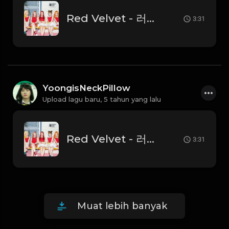
Red Velvet - 러시안 룰렛 (Russian Roulette)
3:31
YoongisNeckPillow
Upload lagu baru,
5 tahun yang lalu
Red Velvet - 러시안 룰렛 (Russian Roulette)
3:31
Muat lebih banyak