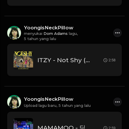
YoongisNeckPillow
menyukai
Dom Adams
lagu,
5 tahun yang lalu
ITZY - Not Shy (Instrumental)
2:58
YoongisNeckPillow
Upload lagu baru,
5 tahun yang lalu
MAMAMOO - 딩가 (Dingga)
2:59