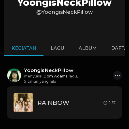
YoongisNeckPillow
@YoongisNeckPillow
KEGIATAN
LAGU
ALBUM
DAFTA
YoongisNeckPillow
menyukai
Dom Adams
lagu,
5 tahun yang lalu
RAINBOW
2:57