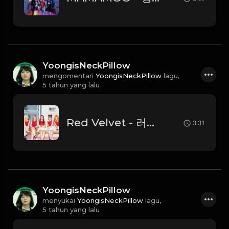
YoongisNeckPillow
mengomentari
YoongisNeckPillow
lagu,
5 tahun yang lalu
Red Velvet - 러시안 룰렛 (Russian Roulette)
3:31
YoongisNeckPillow
menyukai
YoongisNeckPillow
lagu,
5 tahun yang lalu