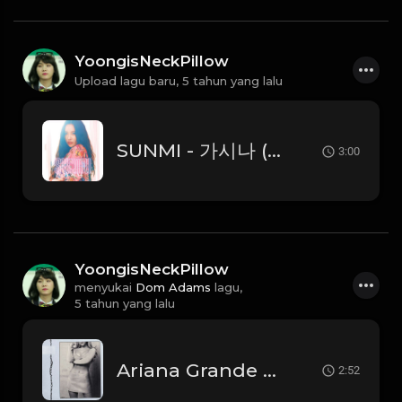
YoongisNeckPillow
Upload lagu baru,
5 tahun yang lalu
SUNMI - 가시나 (Gashina)
3:00
YoongisNeckPillow
menyukai
Dom Adams
lagu,
5 tahun yang lalu
Ariana Grande - positions
2:52