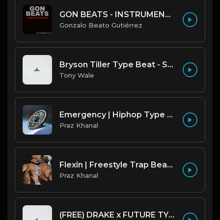
GON BEATS - INSTRUMENTAL 219001 [150BPM] [TRAP]
Gonzalo Beato Gutiérrez
Bryson Tiller Type Beat - Smoking Aces (F Minor) (Prod by Tony Wale)
Tony Wale
Emergency | Hiphop Type Beat [Copyright Free Music]
Praz Khanal
Flexin | Freestyle Trap Beat [Copyright Free Music]
Praz Khanal
(FREE) DRAKE x FUTURE TYPE BEAT - Under Water 122 bpm (Prod by Tony Wale)