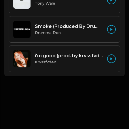
Tony Wale
Smoke (Produced By Drumma Don x Beto)
Drumma Don
i'm good (prod. by krvssfvded) 130bpm
Krvssfvded