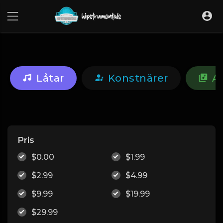
UA-36237165-1
Låtar
Konstnärer
A
Pris
$0.00
$1.99
$2.99
$4.99
$9.99
$19.99
$29.99