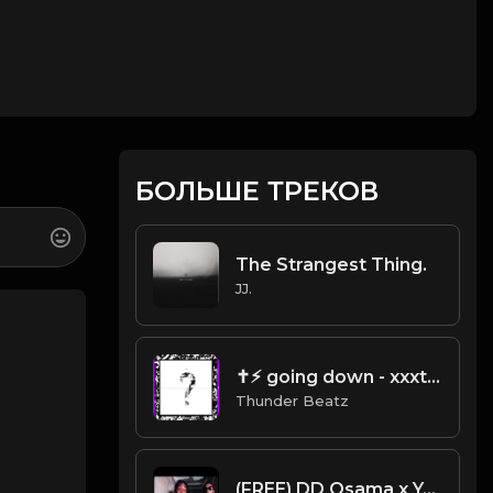
БОЛЬШЕ ТРЕКОВ
The Strangest Thing.
JJ.
✝⚡︎ going down - xxxtentacion drill remix @thunderbeatz__
Thunder Beatz
(FREE) DD Osama x Yagi B x Set Da Trend Drill Type Beat - "Bossy" Kelis Sample