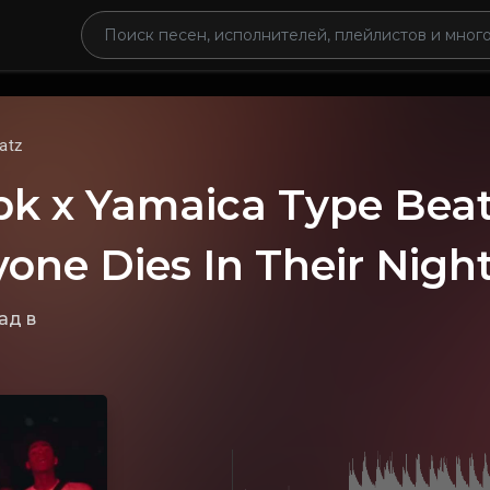
atz
bk x Yamaica Type Be
yone Dies In Their Nigh
зад
в