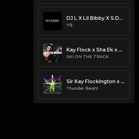
DJ L X Lil Bibby X S.Dot Type Beat - All Bad (Prod. By YB)
YB
Kay Flock x Sha Ek x NY Drill Type Beat 2023 | NY Drill Type Beat | "Twitter Woofin"
SKI ON THE TRACK
Sir Kay Flockington x Sha Gz x Dougie B Type Beat - "Menu" Ultimate Mortal Kombat 3 Options Menu
Thunder Beatz