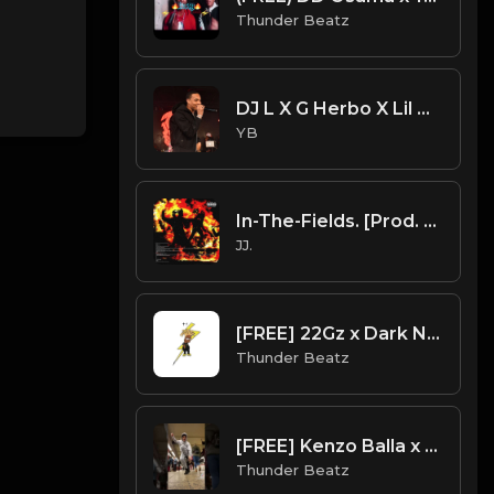
Thunder Beatz
DJ L X G Herbo X Lil Bibby Type Beat - Limit (Prod. By CornerBoyYB)
YB
In-The-Fields. [Prod. By j05394]
JJ.
[FREE] 22Gz x Dark NY Piano Drill Type Beat - "Tussle"
Thunder Beatz
[FREE] Kenzo Balla x C Blu Drill Type Beat - Round 1
Thunder Beatz