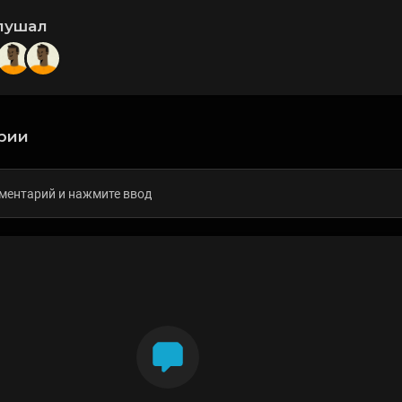
лушал
рии