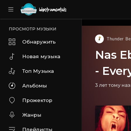
UA-36237165-1
ПРОСМОТР МУЗЫКИ
Thunder Be
Обнаружить
Nas E
Новая музыка
- Ever
Топ Музыка
3 лет тому на
Альбомы
Прожектор
Жанры
Плейлисты