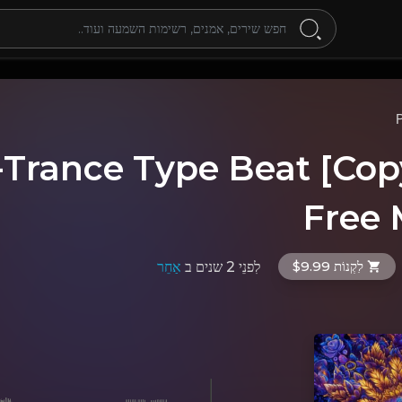
y-Trance Type Beat [Cop
Free 
לִקְנוֹת $9.99
לִפנֵי 2 שנים
ב
אַחֵר