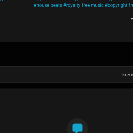
#house beats
#royalty free music
#copyright f
י