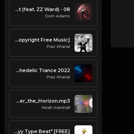
08 - Hold My Heart (feat. ZZ Ward)
Dom Adams
Heh | Hyperpop Type Beat [Copyright Free Music]
Praz Khanal
Praz Khanal - "Incantation" | Progressive Psychedelic Trance 2022
Praz Khanal
Over_the_Horizon.mp3
Noah marshall
[FREE] "Testimony" OT7 Quanny x Skrilla x Chuckyy Type Beat