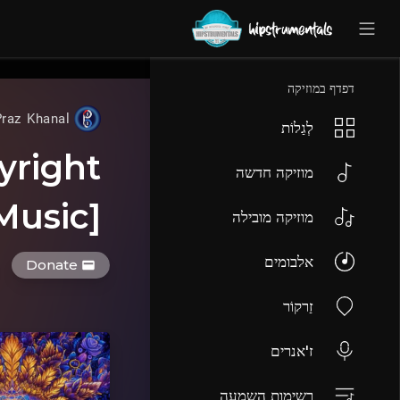
UA-36237165-1
דפדף במוזיקה
Praz Khanal
לְגַלוֹת
yright
מוזיקה חדשה
Music]
מוזיקה מובילה
אלבומים
Donate
זַרקוֹר
ז'אנרים
רשימות השמעה