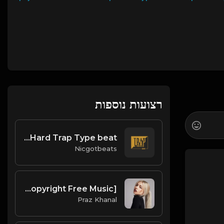
רצועות נוספות
Trap-A-Lot Hard Trap Type beat
Nicgotbeats
Saint | Ava Max Type Beat [Copyright Free Music]
Praz Khanal