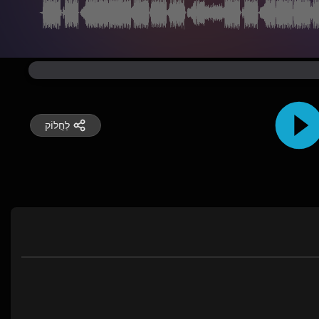
לַחֲלוֹק