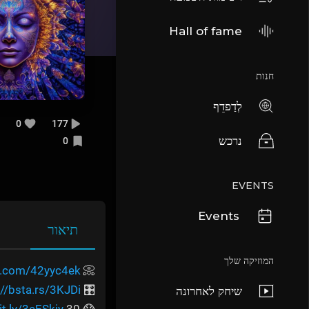
Hall of fame
חנות
לְדַפדֵף
0
177
נרכש
0
EVENTS
Events
תיאור
המוזיקה שלך
rl.com/42yyc4ek
📀 Download:
://bsta.rs/3KJDi
🎛️ Purchase:
שיחק לאחרונה