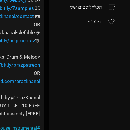
it.ly/3eESkjy
😱 30 FREE Beats:-
הפלייליסטים שלי
/bit.ly/7samples
💥 Free Hip-hop Sample Packs:
zkhanal/contact
📼 Business Enquires:
מועדפים
OR
✈️ VIP Code: prazkhanal-clefable
bit.ly/helpmepraz
🎊Giveaway 7 Cymatics Samplepacks:
cks, Drum & Melody
/bit.ly/prazpatreon
OR
ad.com/prazkhanal
d. by @PrazKhanal
UY 1 GET 10 FREE
[FREE] for non-profit use only.
ouse instrumental
#psy-trance