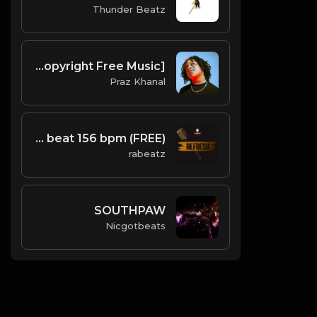
Thunder Beatz
Get Away | Hyperpop Type Beat [Copyright Free Music]
Praz Khanal
(FREE) REFRESH - Dark Trap Instrumental, Key Glock, Kevin Gate type beat 156 bpm
rabeatz
SOUTHPAW
Nicgotbeats