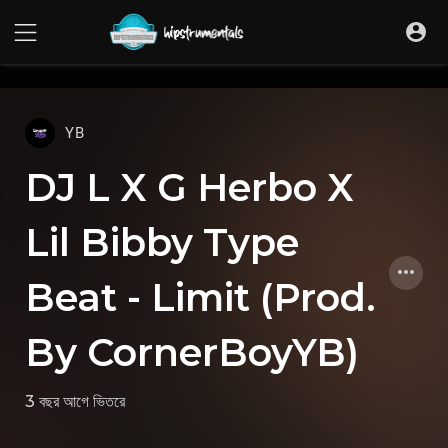
UA-36237165-1
YB
DJ L X G Herbo X
Lil Bibby Type
Beat - Limit (Prod.
By CornerBoyYB)
3 বছর আগে
ভিতরে