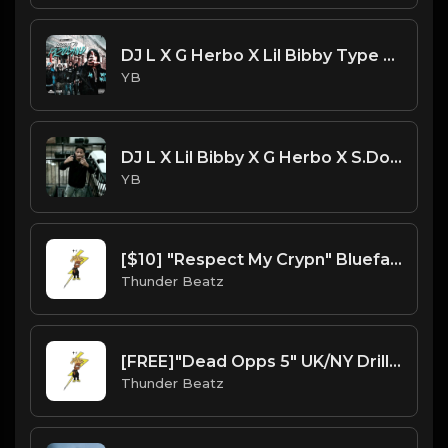
DJ L X G Herbo X Lil Bibby Type Beat - Lights (Prod. By CornerBoyYB)
YB
DJ L X Lil Bibby X G Herbo X S.Dot Type Beat - Moves (Prod. By CornerBoyYB)
YB
[$10] "Respect My Crypn" Blueface Sample Drill Beat prod. thunder beatz
Thunder Beatz
[FREE]"Dead Opps 5" UK/NY Drill Type Beat prod. thunder beatz
Thunder Beatz