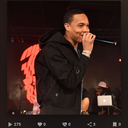
275
0
0
3
0