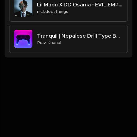
Lil Mabu X DD Osama - EVIL EMPIRE (Official Instrumental)
nickdoesthings
Tranquil | Nepalese Drill Type Beat [Copyright Free Music]
Praz Khanal