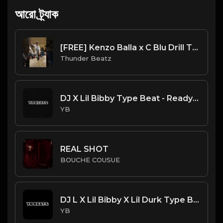
আরো ট্র্যাক
[FREE] Kenzo Balla x C Blu Drill Type Beat - Round 1
Thunder Beatz
DJ X Lil Bibby Type Beat - Ready (Prod. By YB)
YB
REAL SHOT
BOUCHE COUSUE
DJ L X Lil Bibby X Lil Durk Type Beat - Higher (Prod. By YB)
YB