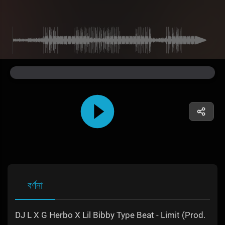
বর্ণনা
DJ L X G Herbo X Lil Bibby Type Beat - Limit (Prod.