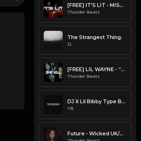
[FREE] IT'S LIT - MISSY ELLIOTT “GET UR FREAK ON” SAMPLE UK DRILL TYPE BEAT
Thunder Beatz
The Strangest Thing.
JJ.
[FREE] LIL WAYNE - “SHE WILL” SAMPLE UK DRILL TYPE BEAT 2023
Thunder Beatz
DJ X Lil Bibby Type Beat - Ready (Prod. By YB)
YB
Future - Wicked UK/NY Drill Type Beat
Thunder Beatz