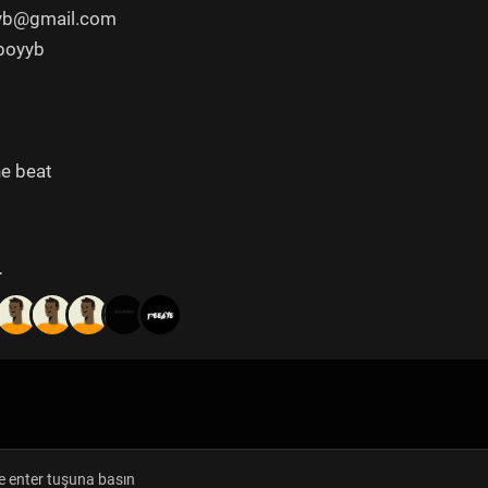
yyb@gmail.com
rboyyb
e beat
r