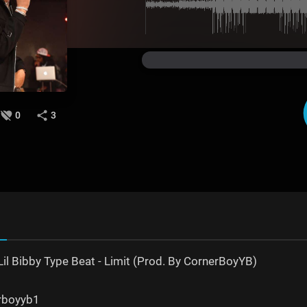
0
3
il Bibby Type Beat - Limit (Prod. By CornerBoyYB)
erboyyb1