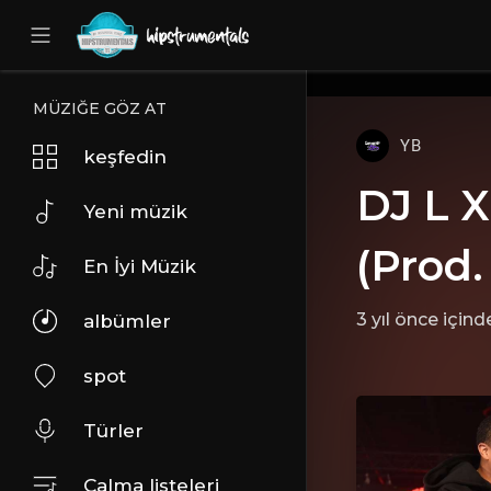
UA-36237165-1
MÜZIĞE GÖZ AT
YB
keşfedin
DJ L X
Yeni müzik
(Prod
En İyi Müzik
3 yıl önce
içind
albümler
spot
Türler
Çalma listeleri