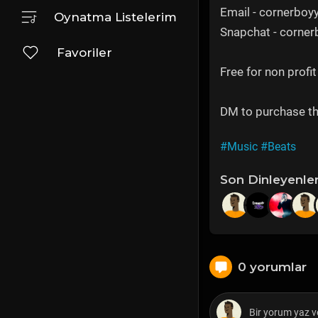
Email - cornerbo
Oynatma Listelerim
Snapchat - corne
Favoriler
Free for non profit
DM to purchase th
#Music
#Beats
Son Dinleyenle
0 yorumlar