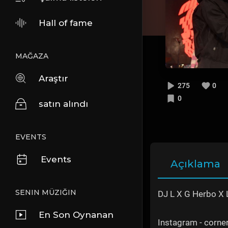
Hall of fame
MAĞAZA
Araştır
275
0
0
satın alındı
EVENTS
Events
Açıklama
SENIN MÜZIĞIN
DJ L X G Herbo X L
En Son Oynanan
Instagram - corn