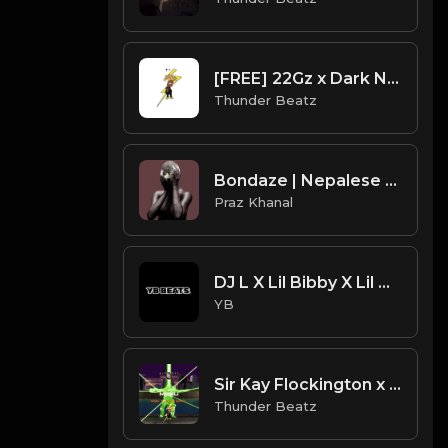
[FREE] 22Gz x Dark NY Piano Drill Type Beat - "Tussle"
Thunder Beatz
Bondaze | Nepalese Drill Type Beat [Copyright Free Music]
Praz Khanal
DJ L X Lil Bibby X Lil Durk Type Beat - Afternoon (Prod. By YB)
YB
Sir Kay Flockington x Sha Gz x Dougie B Type Beat - "Menu" Ultimate Mortal Kombat 3 Options Menu
Thunder Beatz