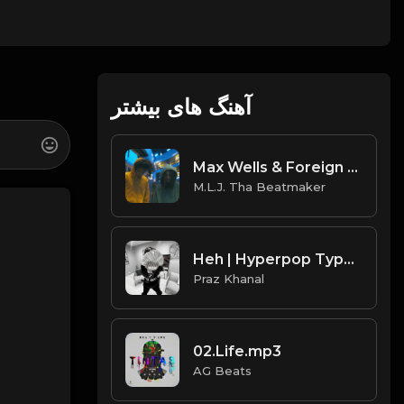
آهنگ های بیشتر
Max Wells & Foreign Forest - LOVESiCK (Official Instrumental) [Prod. By M.L.J. Tha Beatmaker]
M.L.J. Tha Beatmaker
Heh | Hyperpop Type Beat [Copyright Free Music]
Praz Khanal
02.Life.mp3
AG Beats