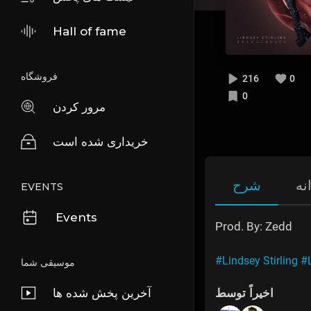
Hall of fame
فروشگاه
216
0
0
مرور کردن
خریداری شده است
نه
شرح
EVENTS
Events
Prod. By: Zedd
#Lindsey Stirling
#L
موسیقی شما
آخرین پخش شده ها
اخیراً توسط