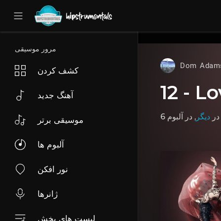
UA-36237165-1
مرور موسیقی
Dom Adam
کشف کردن
12 - L
آهنگ جدید
در
دیگر
موسیقی برتر
آلبوم ها
نور افکن
ژانرها
لیست های پخش