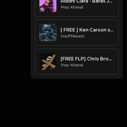
Riddhi Clara - Baras Jaye | Prod. by Praz Khanal
Praz Khanal
[ FREE ] Ken Carson x Playboi Carti . Dark Type Beat ' Crow ' Prod by @Steff3Beatz & Produzz
Steff3Beatz
[FREE FLP] Chris Brown - Loyal (PrazKhanal Remix)
Praz Khanal