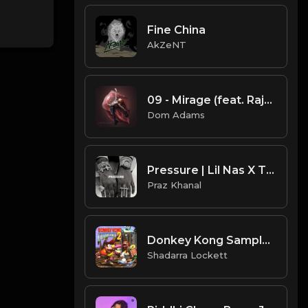
Fine China
AkZeNT
09 - Mirage (feat. Raja Kumari)
Dom Adams
Pressure | Lil Nas X Type Beat [Copyright Free Music]
Praz Khanal
Donkey Kong Sample (Prod. By Shadarra Lockett)
Shadarra Lockett