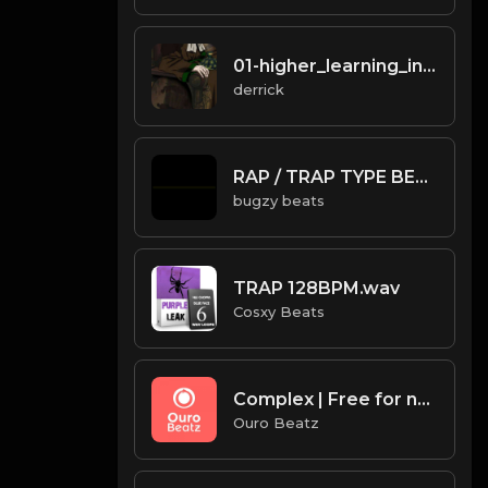
01-higher_learning_intro.mp3
derrick
RAP / TRAP TYPE BEAT - 2s
bugzy beats
TRAP 128BPM.wav
Cosxy Beats
Complex | Free for non profit use only
Ouro Beatz