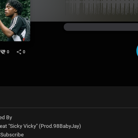
0
0
red By
eat "Sicky Vicky" (Prod.98BabyJay)
 Subscribe