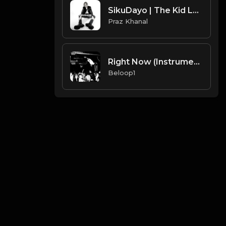
SikuDayo | The Kid Laroi Type Beat [Copyright Free Music]
Praz Khanal
Right Now (Instrumental) [produced by Pi'erre Bourne]
Beloop1