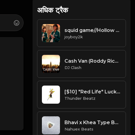
अधिक ट्रैक
squid game//Hollow Squad ☆ Bones ☆ Greaf Type Beat Prod. joyboy2k *free for nonprofit*
joyboy2k
Cash Van (Roddy Ricch ) (Prod. By Dj Clash)
DJ Clash
[$10] "Red Life" Lucki x Skrilla x Chuckyy x OT7 Type Beat
Thunder Beatz
Bhavi x Khea Type Beat | Prod. @NahuexBeats
Nahuex Beats