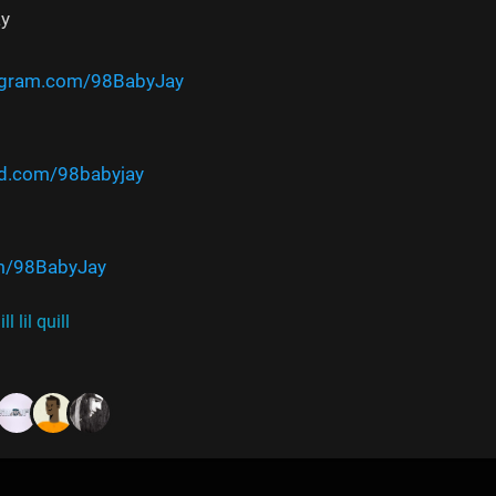
ay
tagram.com/98BabyJay
ud.com/98babyjay
om/98BabyJay
 lil quill