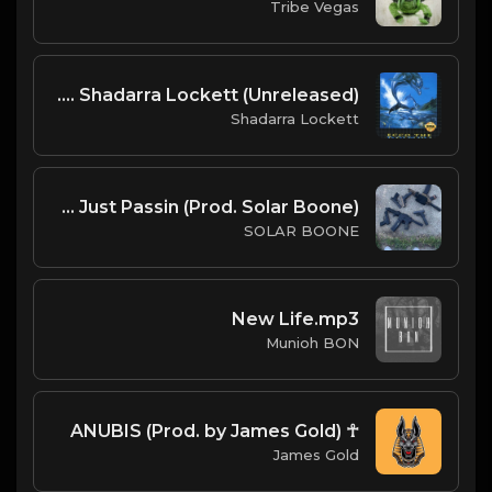
Tribe Vegas
Ecco The Dolphin Sample | Pathways From Nowhere | Prod. Shadarra Lockett (Unreleased)
Shadarra Lockett
Time Just Passin (Prod. Solar Boone)
SOLAR BOONE
New Life.mp3
Munioh BON
☥ ANUBIS (Prod. by James Gold)
James Gold