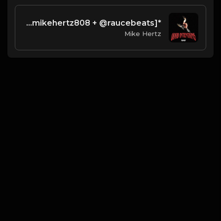
*FREE* NAV x Gunna Type Beat 2022 - "For You" [Prod. @mikehertz808 + @raucebeats]
Mike Hertz