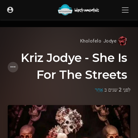
UA-36237165-1
Kholofelo Jodye
Kriz Jodye - She Is
For The Streets
לִפנֵי 2 שנים
ב
אַחֵר