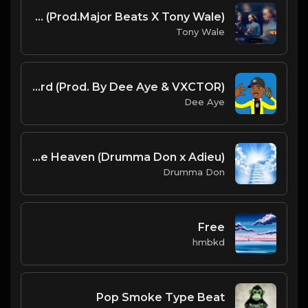
Young Thug Type Beat X Future Type Beat - Dope Trap Beat (Prod.Major Beats X Tony Wale)
Tony Wale
You Heard (Prod. By Dee Aye & VXCTOR)
Dee Aye
Like Heaven (Drumma Don x Adieu)
Drumma Don
Free
hmbkd
Pop Smoke Type Beat