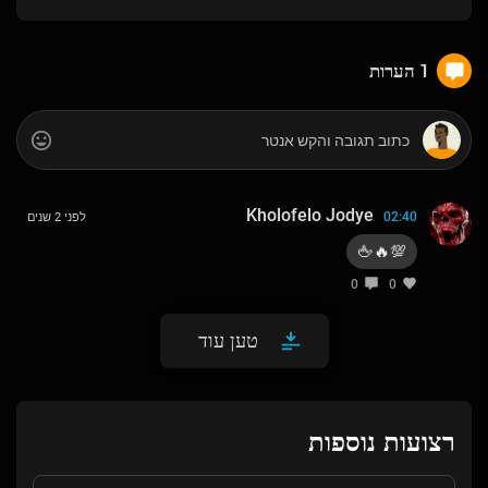
1 הערות
Kholofelo Jodye
02:40
לפני 2 שנים
💯🔥🖕
0
0
טען עוד
רצועות נוספות