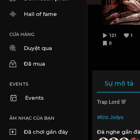
Hall of fame
CỬA HÀNG
121
1
0
Duyệt qua
Đã mua
Sự mô tả
EVENTS
Events
Trap Lord 💯
#Kriz Jodye
ÂM NHẠC CỦA BẠN
Đã chơi gần đây
Đã nghe gần đâ