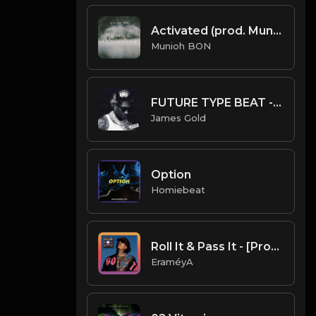
Activated (prod. Munioh Bon)
Munioh BON
FUTURE TYPE BEAT - QUANTUM | PROD. JAMES GOLD
James Gold
Option
Homiebeat
Roll It & Pass It - [Prod. By EraméyA]
EraméyA