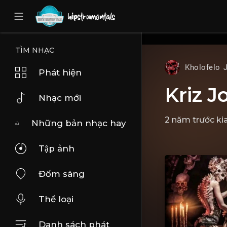
UA-36237165-1
TÌM NHẠC
Kholofelo 
Phát hiện
Kriz J
Nhạc mới
2 năm trước ki
Những bản nhạc hay
Tập ảnh
Đốm sáng
Thể loại
Danh sách phát