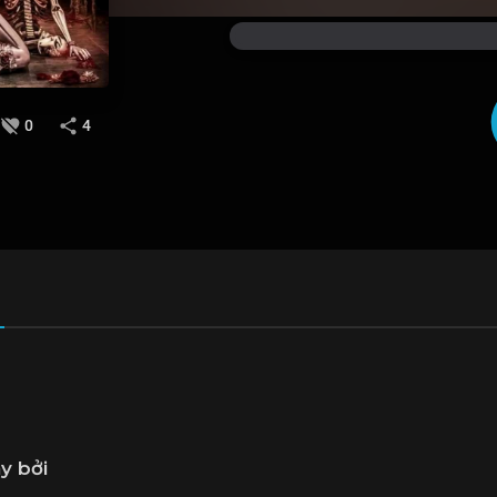
0
4
y bởi