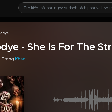
Jodye
odye - She Is For The St
a
Trong
Khác