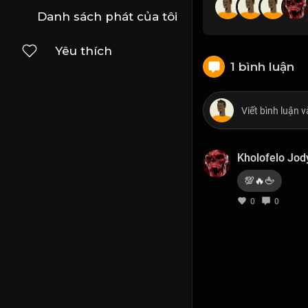
Danh sách phát của tôi
Yêu thích
1 bình luận
Kholofelo Jod
💯🔥🖕
0
0