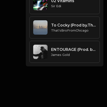
02 Vitamins
Sir Edi
To Cocky (Prod by.ThatsBroFromChicago & B.MoeDollar).mp3
That'sBroFromChicago
ENTOURAGE (Prod. by James Gold)
James Gold