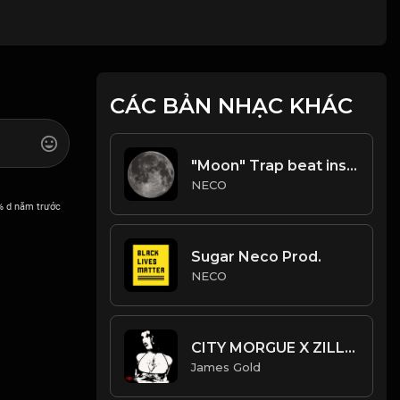
CÁC BẢN NHẠC KHÁC
"Moon" Trap beat instrumental Prod.Necobeats
NECO
% d năm trước
Sugar Neco Prod.
NECO
CITY MORGUE X ZILLAKAMI X SOSMULA TYPE BEAT ~ RIOT | PROD. JAMES GOLD
James Gold