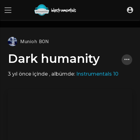
UA-36237165-1
Munioh BON
Dark humanity
3 yıl önce
içinde
, albümde:
Instrumentals 10