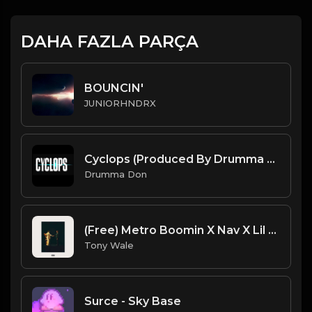
DAHA FAZLA PARÇA
BOUNCIN'
JUNIORHNDRX
Cyclops (Produced By Drumma Don x CrystalMikeReal1)
Drumma Don
(Free) Metro Boomin X Nav X Lil Uzi Vert - In My Car - Type Beat (Prod. Topnotch X Tony Wale)
Tony Wale
Surce - Sky Base