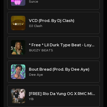
Surce
VCD (Prod. By Dj Clash)
DJ Clash
* Free * Lil Durk Type Beat - Loyalty
BUGZY BEATS
Bout Bread (Prod. By Dee Aye)
Dee Aye
[FREE] Rio Da Yung OG X RMC Mike X YN Jay X Detroit Type Beat - Take it Out (Prod. By CornerBoyYB)
YB