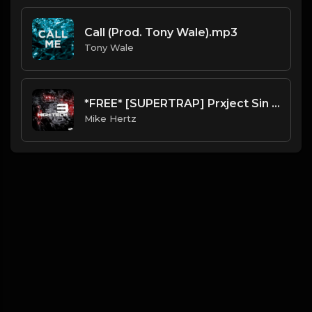
Call (Prod. Tony Wale).mp3
Tony Wale
*FREE* [SUPERTRAP] Prxject Sin Type Beat - "Weath" [Prod. @mikehertz808 + @pxslynch]
Mike Hertz