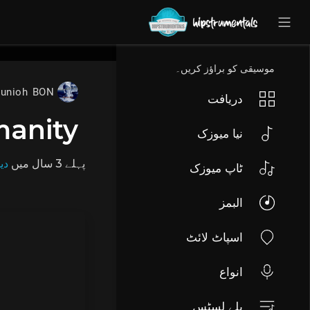
UA-36237165-1
موسیقی کو براؤز کریں۔
unioh BON
دریافت
anity
نیا میوزک
پہلے 3 سال
میں
دی
ٹاپ میوزک
البمز
اسپاٹ لائٹ
انواع
پلے لسٹس