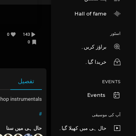
Hall of fame
اسٹور
0
143
0
براؤز کریں۔
خریدا گیا۔
تفصیل
EVENTS
Events
p hop instrumentals
#
آپ کی موسیقی
حال ہی میں کھیلا گیا۔
حال ہی میں سنا