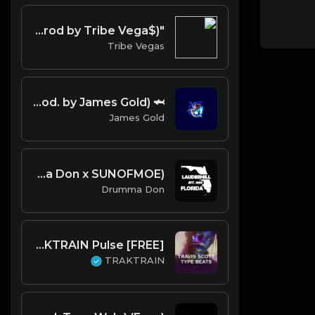
"Just Wanna Live" Oj da juiceman x Zaytoven type beat (Prod by Tribe Vega$)
Tribe Vegas
🦈 SHARK (Prod. by James Gold)
James Gold
Lauderhill (Prod. By Drumma Don x SUNOFMOE)
Drumma Don
[FREE] Travis Scott SICKO MODE Type Beats 🔥 | TRAKTRAIN Pulse
TRAKTRAIN