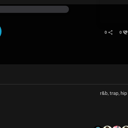
0
0
r&b, trap, hi