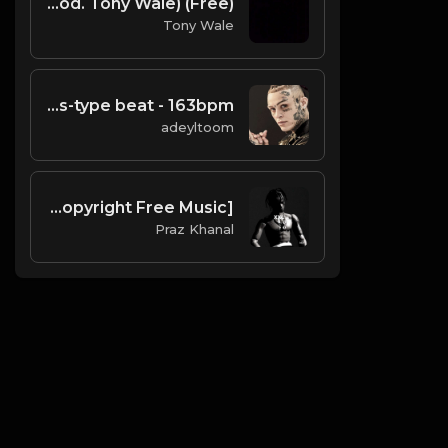
(Free) Meek mill X Nick Minaj - Type Beat (Prod. Tony Wale)
Tony Wale
lil skies-type beat - 163bpm
adeyltoom
XXL | Travis Scott Type Beat [Copyright Free Music]
Praz Khanal