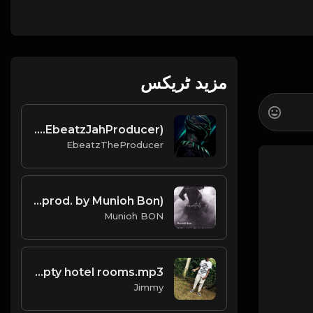
مزید ٹریکس
Paradise--Trap-Afro-Type-Beat(Prod.EbeatzJahProducer)
EbeatzTheProducer
Pump it (prod. by Munioh Bon)
Munioh BON
empty hotel rooms.mp3
Jimmy