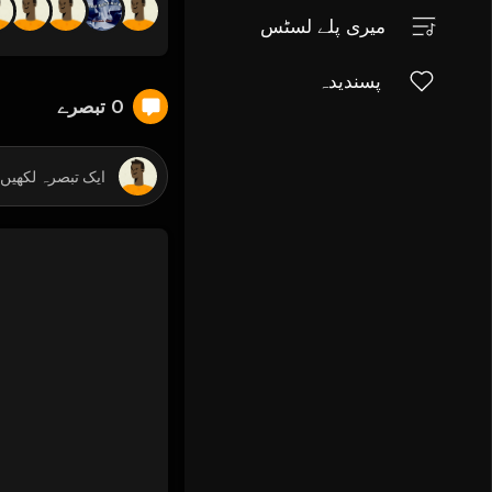
میری پلے لسٹس
پسندیدہ
0 تبصرے