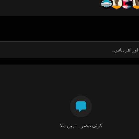
کوئی تبصرہ نہیں ملا