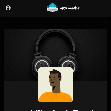
UA-36237165-1