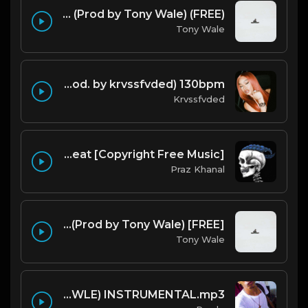
(FREE) DRAKE x FUTURE TYPE BEAT - Under Water 122 bpm (Prod by Tony Wale)
Tony Wale
i'm good (prod. by krvssfvded) 130bpm
Krvssfvded
Bugatti | Nepalese Drill Type Beat [Copyright Free Music]
Praz Khanal
[FREE] 88glam type beat - Heaven - 80 BPM C Maj (Prod by Tony Wale)
Tony Wale
POLO G - Glock 9 (PRODBYRAWLE) INSTRUMENTAL.mp3