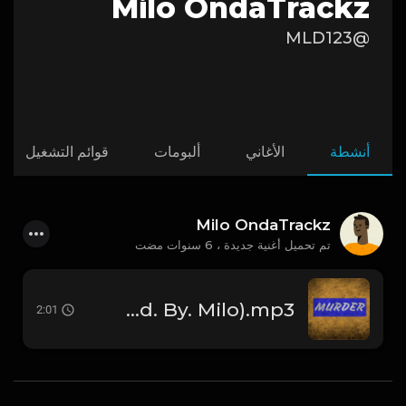
Milo OndaTrackz
@MLD123
أنشطة
الأغاني
ألبومات
قوائم التشغيل
Milo OndaTrackz
تم تحميل أغنية جديدة ،
6 سنوات مضت
Murder (Prod. By. Milo).mp3
2:01