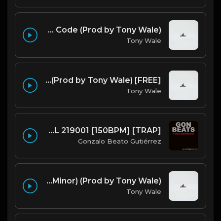
Running The Code (Prod by Tony Wale)
Tony Wale
[FREE] Juice WRLD Type Beat - Lucid Piano (Prod by Tony Wale)
Tony Wale
GON BEATS - INSTRUMENTAL 219001 [150BPM] [TRAP]
Gonzalo Beato Gutiérrez
Bryson Tiller Type Beat - Smoking Aces (F Minor) (Prod by Tony Wale)
Tony Wale